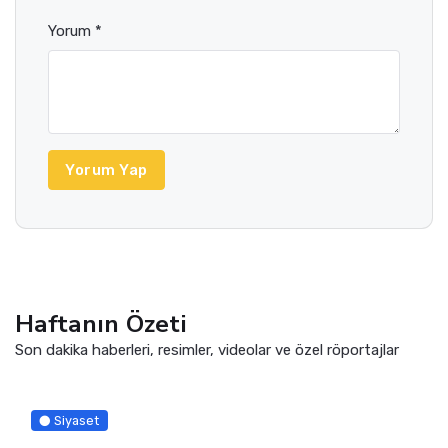
0
2
03 Haziran 2026 17:53
Bu Haberi Beğendin Mi?
2 kişiden 2 kişi beğendi
Evet
Hayır