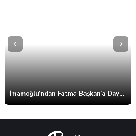
Barış Elçilerini Konuk Ettiler
Kocaelispor’un Hafızası Bu Müzede
Yaşayacak
Sen de yorumunu yaz!
E-posta adresin gizli kalacaktır. Lütfen tüm zorunlu
alanları doldurun *
Yorum *