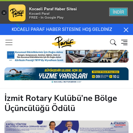
Kocaeli Paraf Haber Sitesi
İNDİR
×
Kocaeli Paraf
FREE - In Google Play
KOCAELİ PARAF HABER SİTESİNE HOŞ GELDİNİZ
İzmit Rotary Kulübü’ne Bölge
Üçüncülüğü Ödülü