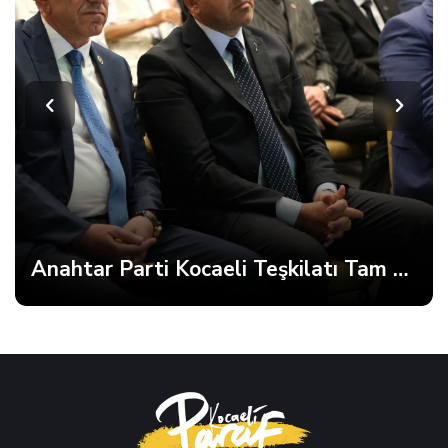
İmamoğlu’ndan Fatma Başkan’a Dayanışma Mektubu