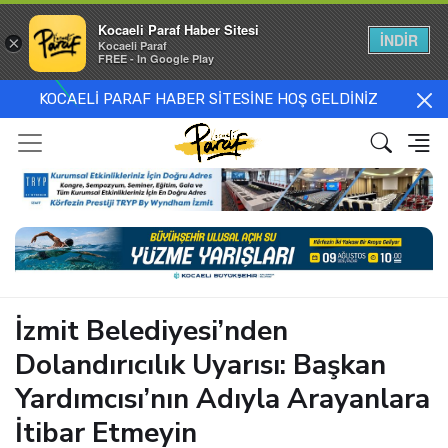
Kocaeli Paraf Haber Sitesi
İNDİR
×
Kocaeli Paraf
FREE - In Google Play
KOCAELİ PARAF HABER SİTESİNE HOŞ GELDİNİZ
İzmit Belediyesi’nden
Dolandırıcılık Uyarısı: Başkan
Yardımcısı’nın Adıyla Arayanlara
İtibar Etmeyin