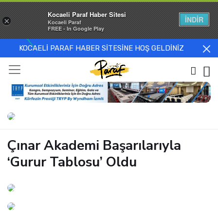
Kocaeli Paraf Haber Sitesi
İNDİR
×
Kocaeli Paraf
FREE - In Google Play
KOCAELİ PARAF HABER SİTESİNE HOŞ GELDİNİZ
Çınar Akademi Başarılarıyla
‘Gurur Tablosu’ Oldu