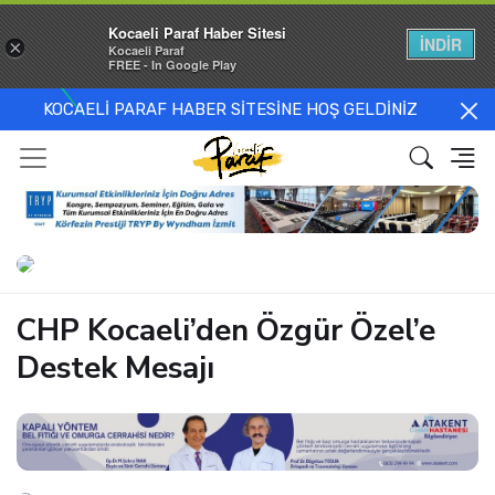
Kocaeli Paraf Haber Sitesi
İNDİR
×
Kocaeli Paraf
FREE - In Google Play
KOCAELİ PARAF HABER SİTESİNE HOŞ GELDİNİZ
CHP Kocaeli’den Özgür Özel’e
Destek Mesajı