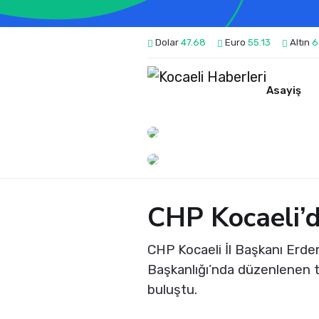
Dolar
47.68
Euro
55.13
Altın
6
Asayiş
CHP Kocaeli’d
CHP Kocaeli İl Başkanı Erdem
Başkanlığı’nda düzenlenen to
buluştu.