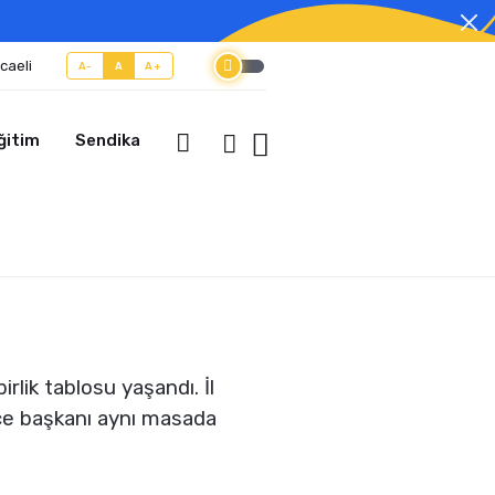
caeli
A-
A
A+
ğitim
Sendika
rlik tablosu yaşandı. İl
ilçe başkanı aynı masada