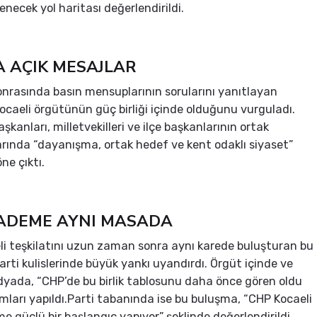
enecek yol haritası değerlendirildi.
A AÇIK MESAJLAR
onrasında basın mensuplarının sorularını yanıtlayan
 Kocaeli örgütünün güç birliği içinde olduğunu vurguladı.
şkanları, milletvekilleri ve ilçe başkanlarının ortak
rında “dayanışma, ortak hedef ve kent odaklı siyaset”
ne çıktı.
ADEME AYNI MASADA
i teşkilatını uzun zaman sonra aynı karede buluşturan bu
arti kulislerinde büyük yankı uyandırdı. Örgüt içinde ve
yada, “CHP’de bu birlik tablosunu daha önce gören oldu
ları yapıldı.Parti tabanında ise bu buluşma, “CHP Kocaeli
e güçlü bir başlangıç yapıyor” şeklinde değerlendirildi.