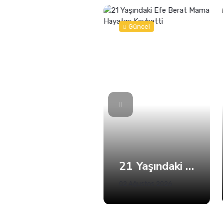
Güncel
Güncel
Kandıra'da 5 Plajda Denize Girmek Yasaklandı
21 Yaşındaki Efe Berat Mama Hayatını Kaybetti
02 Ağustos 2026
02 Ağustos 2026