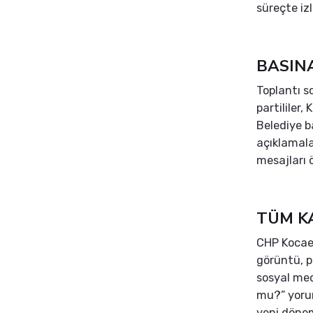
süreçte izl
BASIN
Toplantı s
partililer,
Belediye ba
açıklamala
mesajları ö
TÜM K
CHP Kocael
görüntü, p
sosyal med
mu?” yorum
yeni dönem