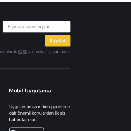
Kaydol
aydolarak
KVKK
'yı onaylamış olursunuz.
Mobil Uygulama
Uygulamamızı indirin gündeme
dair önemli konulardan ilk siz
haberdar olun.