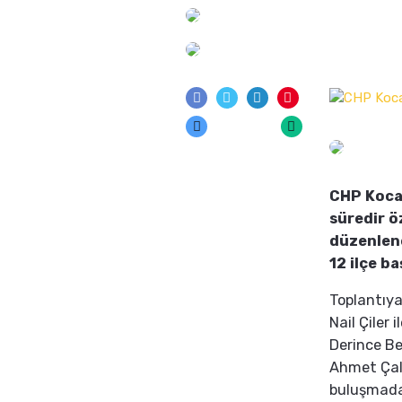
CHP Kocae
süredir ö
düzenlene
12 ilçe b
Toplantıya 
Nail Çiler 
Derince Be
Ahmet Çalı
buluşmada,