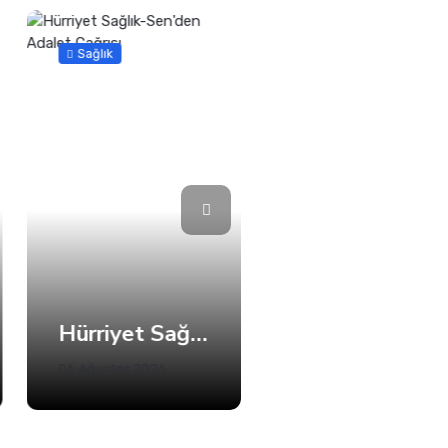
Sağlık
Güncel
Hürriyet Sağlık-Sen'den Adalet Çağrısı
İzmit Belediyesi, Evde Bakım Hizmetine Kesintisiz Devam Ediyor
06 Ağustos 2026
05 Ağustos 2026