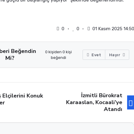
0
0
01 Kasım 2025 14:5
beri Beğendin
0 kişiden 0 kişi
Evet
Hayır
Mi?
beğendi
İzmitli Bürokrat
ş Elçilerini Konuk
Karaaslan, Kocaali’ye
er
Atandı