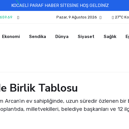
KOCAELİ PARAF HABER SİTESİNE HOŞ GELDİNİZ
659.69
Pazar, 9 Ağustos 2026
27°C Ko
Ekonomi
Sendika
Dünya
Siyaset
Sağlık
E
e Birlik Tablosu
 Arcan’ın ev sahipliğinde, uzun süredir özlenen bir bi
plantıda, milletvekilleri, belediye başkanları ve 12 