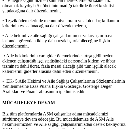
• Entegre sağlık hizmeti sunulan merkezlerde 96 saatten az
olmamak kaydıyla 5 nöbet tutulmadığı takdirde ücret kesintisi
yapılacağına dair düzenlemenin,
• Teşvik ödemelerinde memnuniyet oranı ve akılcı ilaç kullanımı
kriterinin esas alınacağına dair düzenlemelerin,
• Aile hekimi ve aile sağlığı çalışanlarının ceza kovuşturması
icabında görevden iki ay daha uzaklaştırılabileceğine ilişkin
düzenlemenin,
• Aile hekimlerinin cari gider ödemelerinde artışa gidilmeden
eklenen çalıştırdığı işçi statüsündeki personelin kıdem ve ihbar
tazminatı dahil ücret, fazla mesai alacağı gibi tüm işçilik alacak
kalemlerini giderler arasına dahil eden düzenlemenin,
• EK- 5 Aile Hekimi ve Aile Sağlığı Çalışanlarının Sözleşmelerinin
Yenilenmesine Esas Puana İlişkin Gösterge, Gösterge Değer
Aralıkları ve Puan Tablosunun iptalini istedik.
MÜCADELEYE DEVAM
Biz tüm platformlarda ASM çalışanlar adına mücadelemizi
sürdürmeye devam edeceğiz. Bu mücadelemize de ASM Aile
hekimlerimizden ve Aile sağlığı çalışanlarımızdan destek bekliyoruz.