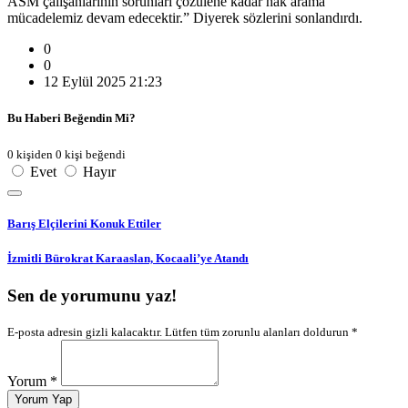
ASM çalışanlarının sorunları çözülene kadar hak arama
mücadelemiz devam edecektir.” Diyerek sözlerini sonlandırdı.
0
0
12 Eylül 2025 21:23
Bu Haberi Beğendin Mi?
0 kişiden 0 kişi beğendi
Evet
Hayır
Barış Elçilerini Konuk Ettiler
İzmitli Bürokrat Karaaslan, Kocaali’ye Atandı
Sen de yorumunu yaz!
E-posta adresin gizli kalacaktır. Lütfen tüm zorunlu alanları doldurun *
Yorum *
Yorum Yap