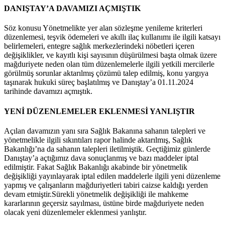
DANIŞTAY’A DAVAMIZI AÇMIŞTIK
Söz konusu Yönetmelikte yer alan sözleşme yenileme kriterleri
düzenlemesi, teşvik ödemeleri ve akıllı ilaç kullanımı ile ilgili katsayı
belirlemeleri, entegre sağlık merkezlerindeki nöbetleri içeren
değişiklikler, ve kayıtlı kişi sayısının düşürülmesi başta olmak üzere
mağduriyete neden olan tüm düzenlemelerle ilgili yetkili mercilerle
görülmüş sorunlar aktarılmış çözümü talep edilmiş, konu yargıya
taşınarak hukuki süreç başlatılmış ve Danıştay’a 01.11.2024
tarihinde davamızı açmıştık.
YENİ DÜZENLEMELER EKLENMESİ YANLIŞTIR
Açılan davamızın yanı sıra Sağlık Bakanına sahanın talepleri ve
yönetmelikle ilgili sıkıntıları rapor halinde aktarılmış, Sağlık
Bakanlığı’na da sahanın talepleri iletilmiştik. Geçtiğimiz günlerde
Danıştay’a açtığımız dava sonuçlanmış ve bazı maddeler iptal
edilmiştir. Fakat Sağlık Bakanlığı akabinde bir yönetmelik
değişikliği yayınlayarak iptal edilen maddelerle ilgili yeni düzenleme
yapmış ve çalışanların mağduriyetleri tabiri caizse kaldığı yerden
devam etmiştir.Sürekli yönetmelik değişikliği ile mahkeme
kararlarının geçersiz sayılması, üstüne birde mağduriyete neden
olacak yeni düzenlemeler eklenmesi yanlıştır.