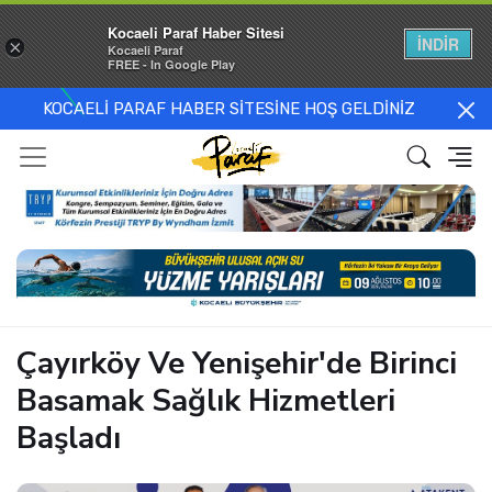
Kocaeli Paraf Haber Sitesi
İNDİR
×
Kocaeli Paraf
FREE - In Google Play
KOCAELİ PARAF HABER SİTESİNE HOŞ GELDİNİZ
Çayırköy Ve Yenişehir'de Birinci
Basamak Sağlık Hizmetleri
Başladı