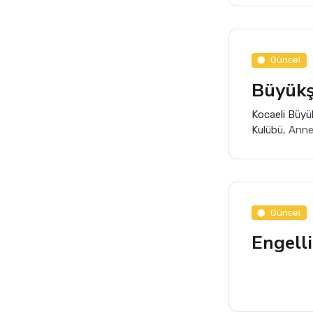
Güncel
Büyükş
Kocaeli Büyü
Kulübü, Annel
yaptı.
Güncel