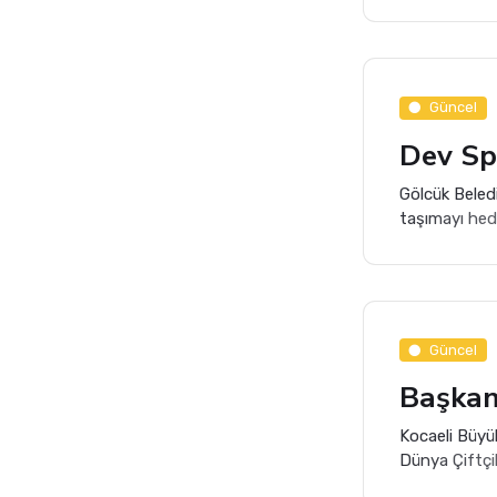
dinamik ve en
Mayıs coşkus
Güncel
Gölcük Beledi
taşımayı hede
Kapalı Yüzme 
Güncel
Kocaeli Büyü
Dünya Çiftçil
geleceğin en 