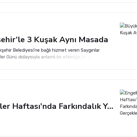
ehir’le 3 Kuşak Aynı Masada
kşehir Belediyesi’ne bağlı hizmet veren Saygınlar
er Günü dolayısıyla anlamlı bir etkinliğe ev sahipliği
Engelliler Haftası’nda Farkındalık Yürüyüşü Gerçekleştirildi