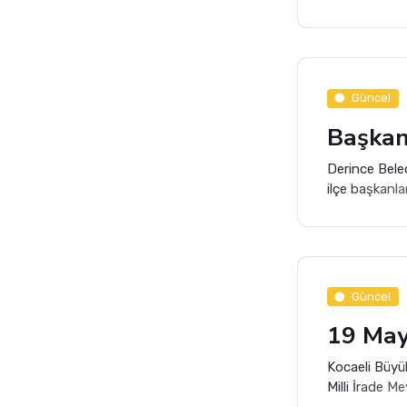
programla anı
ve kültürel d
Güncel
Derince Beled
ilçe başkanla
çalışmalar, y
değerlendirm
Güncel
Kocaeli Büyük
Milli İrade 