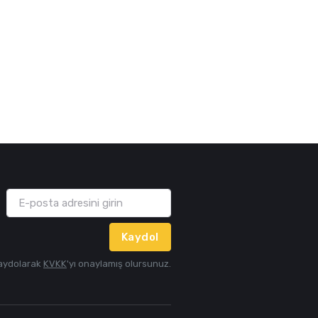
Kaydol
aydolarak
KVKK
'yı onaylamış olursunuz.