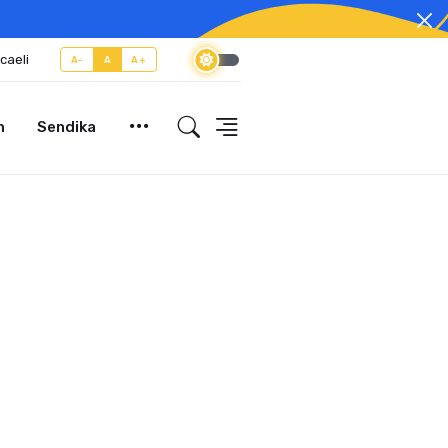
caeli
A-
A
A+
m
Sendika