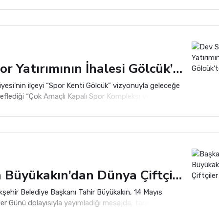
 renkli festivali EnFest, gençlere unutulmaz bir 19
u yaşatacak.
Dev Spor Yatırımının İhalesi Gölcük’te Gerçekleşti
yesi’nin ilçeyi “Spor Kenti Gölcük” vizyonuyla geleceğe
flediği “Çok Amaçlı Kapalı Spor Kompleksi ve 5 Kulvarlı
Havuzu” projesinin açık ihalesi yapıldı.
Başkan Büyükakın’dan Dünya Çiftçiler Günü Mesajı
kşehir Belediye Başkanı Tahir Büyükakın, 14 Mayıs
er Günü dolayısıyla yayımladığı mesajda, tarımın
stratejik alanlarından biri olduğuna dikkat çekti.