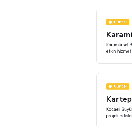
Güncel
Karamürsel Be
etkin hizmet
sürdürüyor. 
envantere dah
Güncel
Kartep
Kocaeli Büyük
projelendiril
belirleyecek k