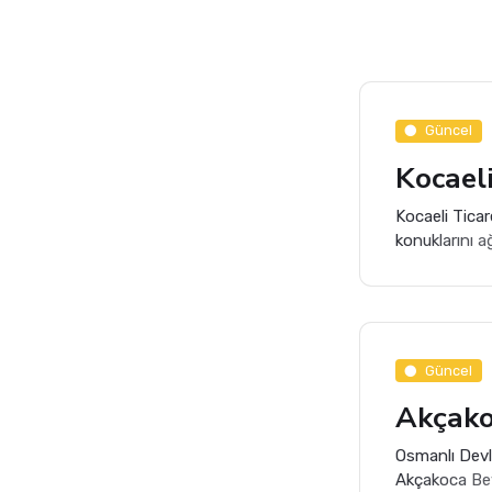
Güncel
Kocaeli Ticar
konuklarını a
Güncel
Osmanlı Devl
Akçakoca Bey