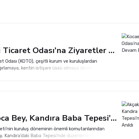
Kocaeli Ticaret Odası’na Ziyaretler Devam Ediyor
et Odası (KOTO), çeşitli kurum ve kuruluşlardan
ğırlamaya, kentin istişare üssü olmaya devam ediyor.
Akçakoca Bey, Kandıra Baba Tepesi’nde Dualarla Anıldı
eti’nin kuruluş döneminin önemli komutanlarından
, Kandıra’daki Baba Tepesi’nde düzenlenen geleneksel