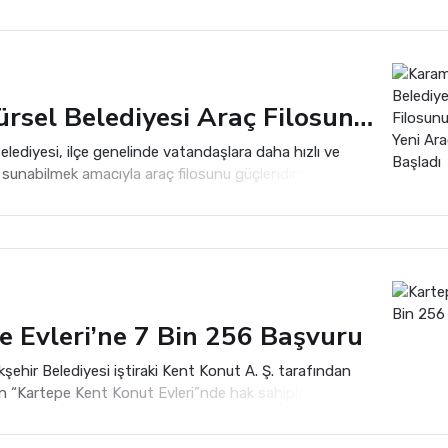
Karamürsel Belediyesi Araç Filosunu Büyüttü: 4 Yeni Araç Hizmete Başladı
lediyesi, ilçe genelinde vatandaşlara daha hızlı ve
 sunabilmek amacıyla araç filosunu güçlendirmeyi
Belediye bünyesine kazandırılan 4 yeni hizmet aracı
il edilerek kullanılmaya başlandı.
e Evleri’ne 7 Bin 256 Başvuru
şehir Belediyesi iştiraki Kent Konut A. Ş. tarafından
en “Kartepe Kent Konut Evleri”nde hak sahiplerini
ura çekim tarihi belli oldu.