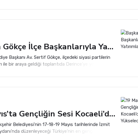
ldı. Yoğun katılımla gerçekleşen etkinlikte tarihi miras
eğerlerin yaşatılması vurgulandı.
Başkan Gökçe İlçe Başkanlarıyla Yatırımları Gezdi
iye Başkanı Av. Sertif Gökçe, ilçedeki siyasi partilerin
rı ile bir araya geldiği toplantıda Derince’ye yönelik
atırımlar ve geleceğe dair projeler üzerine kapsamlı
elerde bulundu.
19 Mayıs’ta Gençliğin Sesi Kocaeli’den Yükselecek
şehir Belediyesi’nin 17-18-19 Mayıs tarihlerinde İzmit
Meydanı’nda düzenleyeceği Türkiye’nin en genç, en