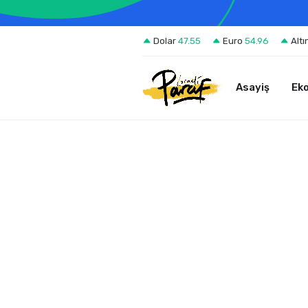
Dolar
47.55
Euro
54.96
Altı
Asayiş
Ek