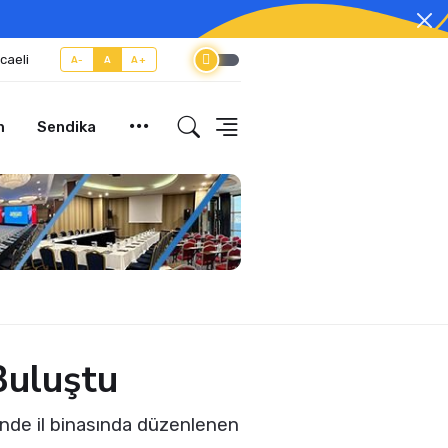
caeli
A-
A
A+
m
Sendika
Buluştu
sinde il binasında düzenlenen