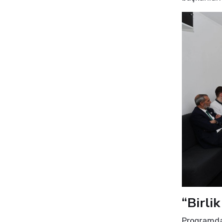
“Birli
Programda