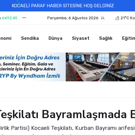
KOCAELİ PARAF HABER SİTESİNE HOŞ GELDİNİZ
n
6492.45
Perşembe, 6 Ağustos 2026
21°C Ko
onomi
Sendika
Dünya
Siyaset
Sağlık
Eğiti
Teşkilatı Bayramlaşmada 
irlik Partisi) Kocaeli Teşkilatı, Kurban Bayramı arife