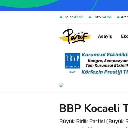
Dolar
47.55
Euro
54.96
Altı
Asayiş
Ek
BBP Kocaeli 
Büyük Birlik Partisi (Büyük B