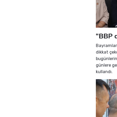
“BBP d
Bayramları
dikkat çek
bugünlerin 
günlere ge
kullandı.