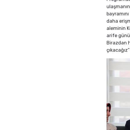
ulaşmanın 
bayramını 
daha eriş
aleminin K
arife günü
Birazdan h
çıkacağız”