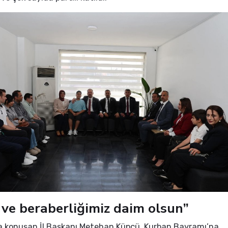
k ve beraberliğimiz daim olsun”
 konuşan İl Başkanı Metehan Küpçü, Kurban Bayramı’na