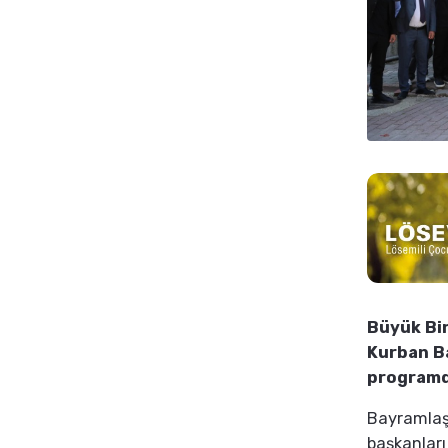
Büyük Birl
Kurban Ba
programda
Bayramlaş
başkanları 