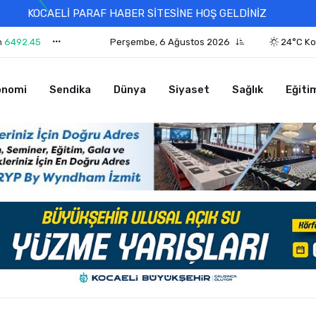
KOCAELİ PARAF HABER SİTESİNE HOŞ GELDİNİZ
n
6492.45
Perşembe, 6 Ağustos 2026
24°C Ko
onomi
Sendika
Dünya
Siyaset
Sağlık
Eğiti