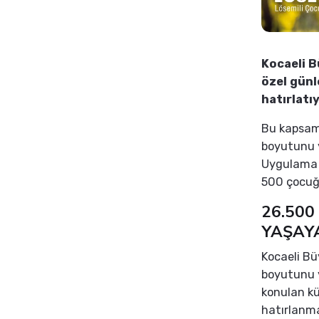
Kocaeli B
özel günl
hatırlatıy
Bu kapsamd
boyutunu y
Uygulama k
500 çocuğa
26.500
YAŞAY
Kocaeli Bü
boyutunu y
konulan küç
hatırlanm