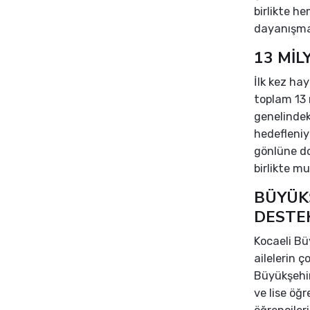
birlikte h
dayanışma
13 MİL
İlk kez ha
toplam 13 m
genelindek
hedefleniy
gönlüne d
birlikte m
BÜYÜKŞ
DESTE
Kocaeli Bü
ailelerin 
Büyükşehir
ve lise öğ