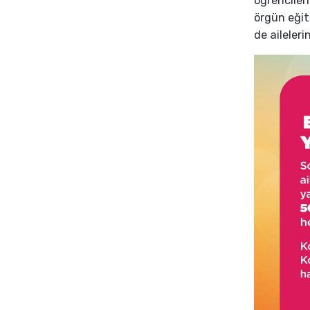
öğrenciler
örgün eğit
de aileler