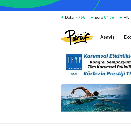
Dolar
47.55
Euro
54.96
Altı
Asayiş
Ek