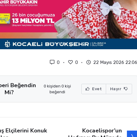
0
0
22 Mayıs 2026 22:0
beri Beğendin
0 kişiden 0 kişi
Evet
Hayır
Mi?
beğendi
Kocaelispor’un
ış Elçilerini Konuk