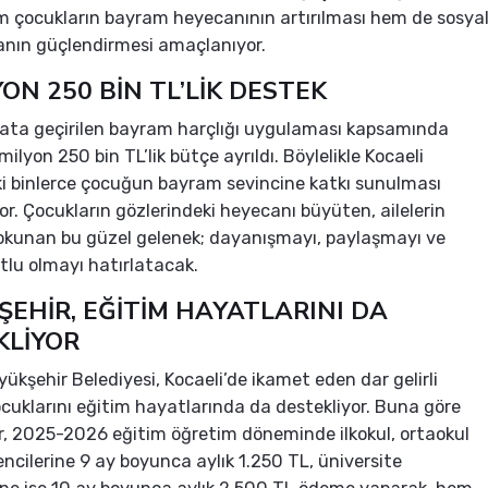
em çocukların bayram heyecanının artırılması hem de sosya
nın güçlendirmesi amaçlanıyor.
YON 250 BİN TL’LİK DESTEK
yata geçirilen bayram harçlığı uygulaması kapsamında
ilyon 250 bin TL’lik bütçe ayrıldı. Böylelikle Kocaeli
i binlerce çocuğun bayram sevincine katkı sunulması
or. Çocukların gözlerindeki heyecanı büyüten, ailelerin
okunan bu güzel gelenek; dayanışmayı, paylaşmayı ve
utlu olmayı hatırlatacak.
EHİR, EĞİTİM HAYATLARINI DA
KLİYOR
yükşehir Belediyesi, Kocaeli’de ikamet eden dar gelirli
çocuklarını eğitim hayatlarında da destekliyor. Buna göre
, 2025-2026 eğitim öğretim döneminde ilkokul, ortaokul
rencilerine 9 ay boyunca aylık 1.250 TL, üniversite