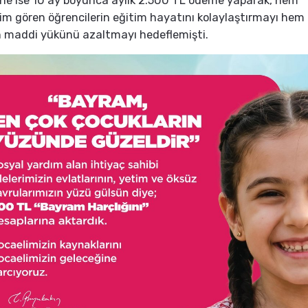
ine ise 10 ay boyunca aylık 2.500 TL ödeme yaparak, hem
im gören öğrencilerin eğitim hayatını kolaylaştırmayı hem
in maddi yükünü azaltmayı hedeflemişti.