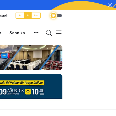
caeli
A-
A
A+
m
Sendika