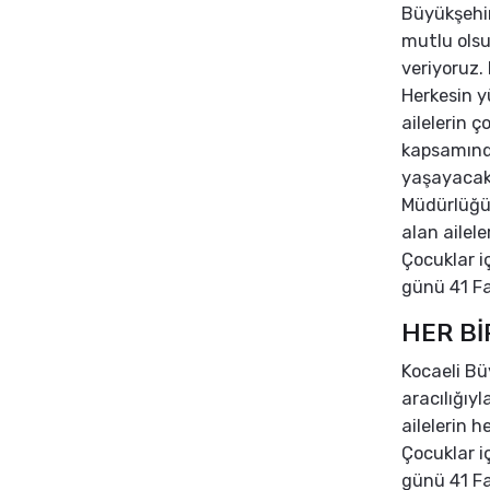
Büyükşehir
mutlu olsu
veriyoruz.
Herkesin y
ailelerin 
kapsamınd
yaşayacak.
Müdürlüğü 
alan ailele
Çocuklar i
günü 41 Fa
HER Bİ
Kocaeli Bü
aracılığıy
ailelerin h
Çocuklar i
günü 41 Fa