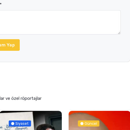
*
um Yap
lar ve özel röportajlar
Siyaset
Güncel