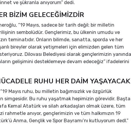
nnet ve şükranla anıyorum” dedi.
R BİZİM GELECEĞİMİZDİR
roğlu, “19 Mayıs, sadece bir tarih değil; bir milletin
rilişinin sembolüdür. Gençlerimiz, bu ülkenin umudu ve
ızın teminatıdır. Onların bilimde, sanatta, sporda ve her
arılı bireyler olarak yetişmeleri için elimizden gelen tüm
steriyoruz. Dilovası Belediyesi olarak gençlerimizin yanınd
ların gelişimini desteklemeye devam edeceğiz” ifadelerini
 MÜCADELE RUHU HER DAİM YAŞAYACAK
“19 Mayıs ruhu, bu milletin bağımsızlık ve özgürlük
 simgesidir. Bu ruhu yaşatmak hepimizin görevidir. Başta
fa Kemal Atatürk ve silah arkadaşları olmak üzere, tüm
izi rahmetle anıyor, gençlerimizin ve tüm halkımızın 19
ürk’ü Anma, Gençlik ve Spor Bayramı’nı kutluyorum dedl.”