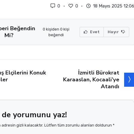
0
0
18 Mayıs 2025 12:0
beri Beğendin
0 kişiden 0 kişi
Evet
Hayır
Mi?
beğendi
İzmitli Bürokrat
ış Elçilerini Konuk
Karaaslan, Kocaali’ye
iler
Atandı
 de yorumunu yaz!
adresin gizli kalacaktır. Lütfen tüm zorunlu alanları doldurun *