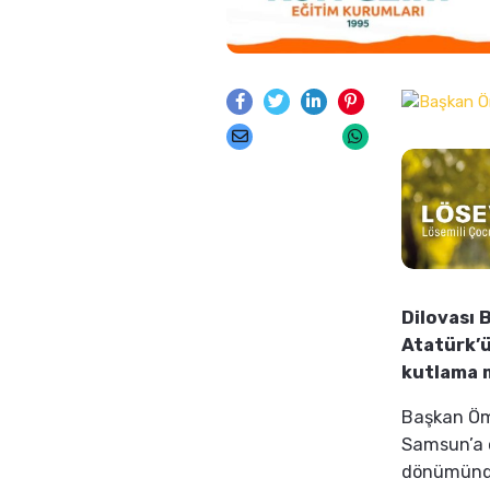
Dilovası 
Atatürk’ü
kutlama m
Başkan Öm
Samsun’a ç
dönümünde