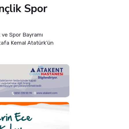
çlik Spor
k ve Spor Bayramı
stafa Kemal Atatürk’ün