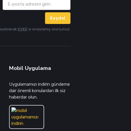
Kaydol
aydolarak
KVKK
'yı onaylamış olursunuz.
Mobil Uygulama
Uygulamamızı indirin gündeme
dair önemli konulardan ilk siz
haberdar olun.