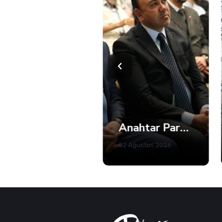
Kandıra'da 5 Plajda Denize Girmek Yasaklandı
Anahtar Parti Kocaeli Teşkilatı Tam Kadro Toplandı
02 Ağustos 2026
02 Ağustos 2026