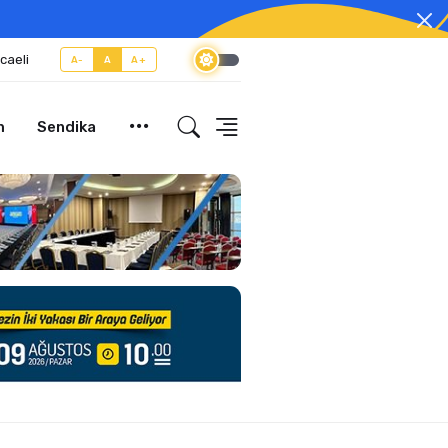
caeli
A-
A
A+
m
Sendika