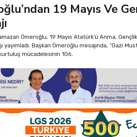
ğlu’ndan 19 Mayıs Ve Gen
jı
Ramazan Ömeroğlu, 19 Mayıs Atatürk’ü Anma, Gençli
ajı yayımladı. Başkan Ömeroğlu mesajında, “Gazi Mu
 kurtuluş mücadelesinin 106.