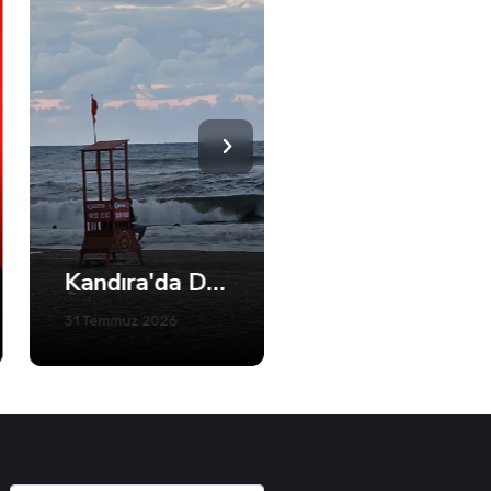
Kandıra'da Denize Girişlere Kısıtlama! Sadece 5 Plaj Açık
Büyükakın’dan Net Mesaj: 2028’e Hazırız
31 Temmuz 2026
05 Ağustos 2026