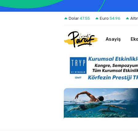
Dolar
47.55
Euro
54.96
Altı
Asayiş
Ek