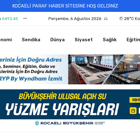
KOCAELİ PARAF HABER SİTESİNE HOŞ GELDİNİZ
n
6492.45
Perşembe, 6 Ağustos 2026
28°C Ko
onomi
Sendika
Dünya
Siyaset
Sağlık
Eğiti