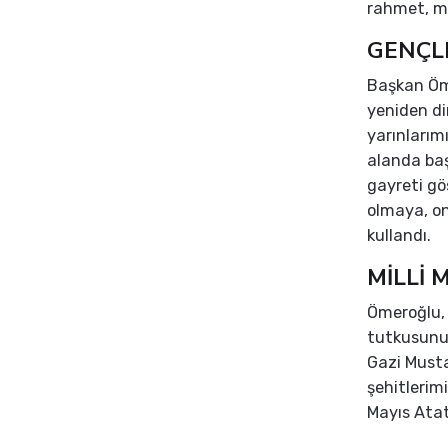
rahmet, mi
GENÇLE
Başkan Öme
yeniden di
yarınlarım
alanda baş
gayreti gö
olmaya, on
kullandı.
MİLLİ
Ömeroğlu, 
tutkusunun
Gazi Musta
şehitlerim
Mayıs Atat