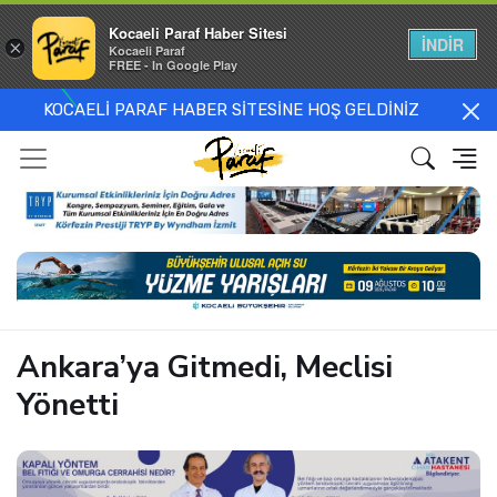
Kocaeli Paraf Haber Sitesi
İNDİR
×
Kocaeli Paraf
FREE - In Google Play
KOCAELİ PARAF HABER SİTESİNE HOŞ GELDİNİZ
Ankara’ya Gitmedi, Meclisi
Yönetti