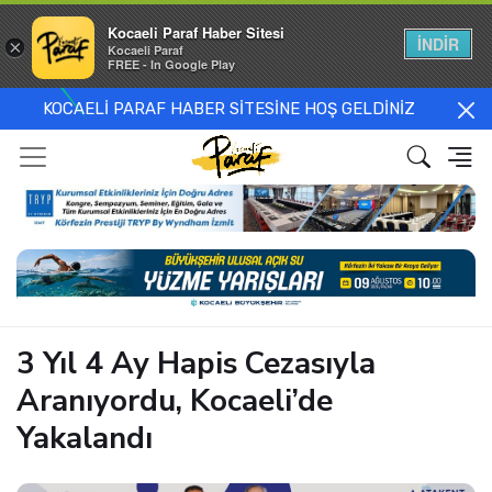
Kocaeli Paraf Haber Sitesi
İNDİR
×
Kocaeli Paraf
FREE - In Google Play
KOCAELİ PARAF HABER SİTESİNE HOŞ GELDİNİZ
3 Yıl 4 Ay Hapis Cezasıyla
Aranıyordu, Kocaeli’de
Yakalandı