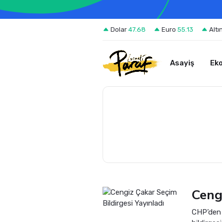
Dolar
47.68
Euro
55.13
Altı
Asayiş
Ek
Ceng
CHP’den 