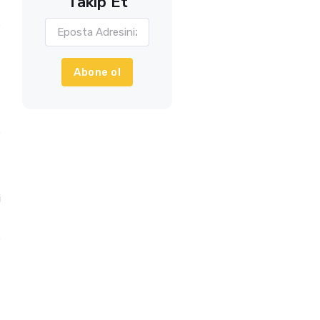
Takip Et
0
Abone ol
0
i
0