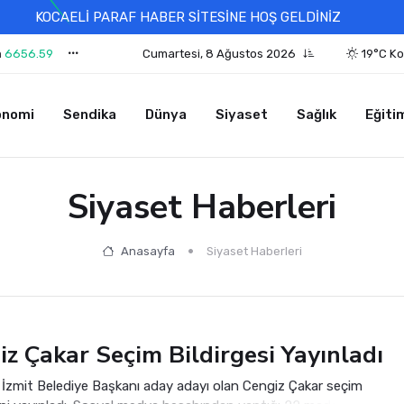
KOCAELİ PARAF HABER SİTESİNE HOŞ GELDİNİZ
n
6656.59
Cumartesi, 8 Ağustos 2026
19°C Ko
onomi
Sendika
Dünya
Siyaset
Sağlık
Eğiti
Siyaset Haberleri
Anasayfa
Siyaset Haberleri
iz Çakar Seçim Bildirgesi Yayınladı
İzmit Belediye Başkanı aday adayı olan Cengiz Çakar seçim