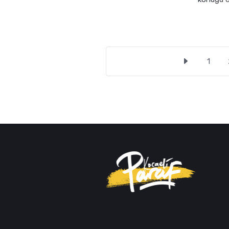
öönelmel
1