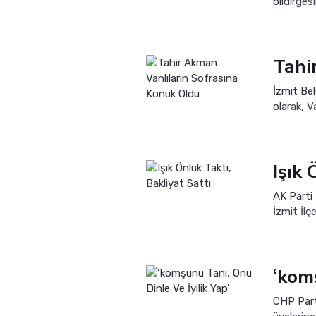
bildirge
bildirged
İzmit Be
olarak, V
araya gel
Işık 
AK Parti 
İzmit İlç
AK Parti 
‘kom
CHP Part