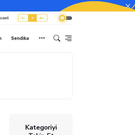
caeli
A-
A
A+
m
Sendika
Kategoriyi