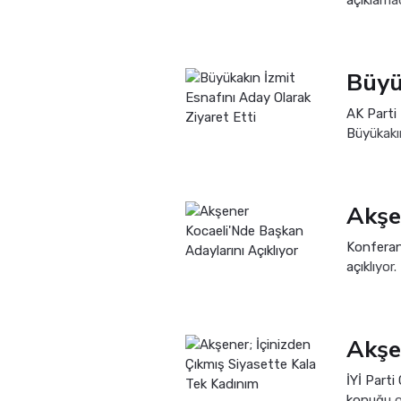
açıklamad
AK Parti 
Büyükakı
bereketli
Konferan
açıklıyor
Genel Ba
İYİ Part
konuğu ol