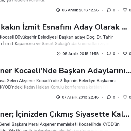
a, şu ifadeleri kullandı:
08 Aralık 2018 12:58
0
Büyükakın İzmit Esnafını Aday Olarak Ziyaret Etti
Kocaeli Büyükşehir Belediyesi Başkan adayı Doç. Dr. Tahir
n İzmit Kapanönü ve Sanat Sokağı'nda ki esnafları ziyaret ederek
 işler diledi. Vatandaşlar
08 Aralık 2018 11:58
0
Akşener Kocaeli'Nde Başkan Adaylarını Açıklıyor
sa Gelen Akşener Kocaeli’nde 3 İlçe’nin Belediye Başkanını
. KYÖD’ndeki Kadın Hakları Konulu konferansa katılan İYİ Parti Gene
şkanı Meral Akşener Tü
07 Aralık 2018 22:48
0
Akşener; İçinizden Çıkmış Siyasette Kala Tek Kadınım
i Genel Başkanı Meral Akşener memleketi Kocaeli'nde KYÖD'ün
du. Sıkı Güvenlik önlemlerinin alındığı konferansta güvenlik