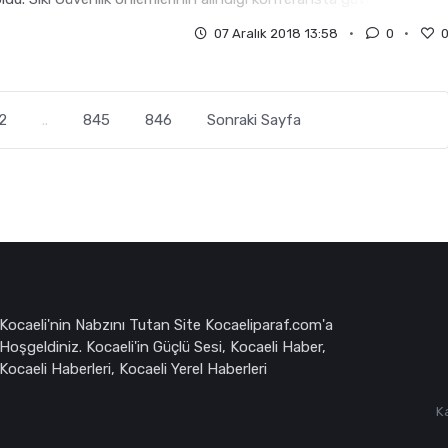
ri kapsamında polisler her y
07 Aralık 2018 13:58
0
2
..
845
846
Sonraki Sayfa
Kocaeli'nin Nabzını Tutan Site Kocaeliparaf.com'a
Hoşgeldiniz. Kocaeli'in Güçlü Sesi, Kocaeli Haber,
Kocaeli Haberleri, Kocaeli Yerel Haberleri
K