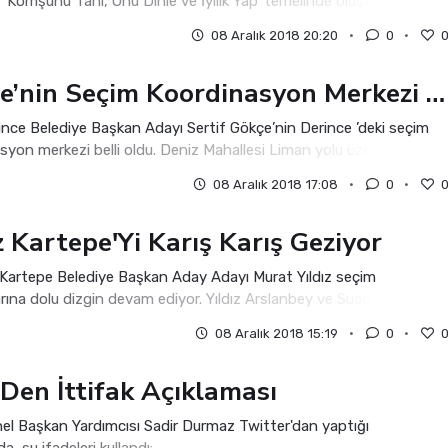
 ‘Komşunu Tanı, Onu Dinle ve İyilik Yap’ temelinde oluşturulan yeni
gütlenmesi modeli ta
08 Aralık 2018 20:20
0
Gökçe’nin Seçim Koordinasyon Merkezi Belli Oldu
nce Belediye Başkan Adayı Sertif Gökçe’nin Derince ’deki seçim
syon merkezi belli oldu. Deniz Mahallesi Liman yolu üzerinde 3
da afişler asılarak çal
08 Aralık 2018 17:08
0
z Kartepe'Yi Karış Karış Geziyor
 Kartepe Belediye Başkan Aday Adayı Murat Yıldız seçim
rına dolu dizgin devam ediyor. Yıldız Arslanbey ve Suadiye
rinde esnafı ziyaret etti. Hasta ve
08 Aralık 2018 15:19
0
Den İttifak Açıklaması
l Başkan Yardımcısı Sadir Durmaz Twitter'dan yaptığı