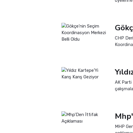
üyelerine
Sokak Ör
CHP Deri
Koordina
katlı bina
Yıldı
AK Parti
çalışmala
Mahallele
Mhp'
MHP Gene