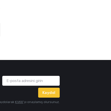
0
Kaydol
aydolarak
KVKK
'yı onaylamış olursunuz.