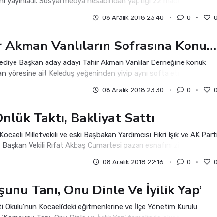
sini yayınladı. Sosyal medya hesabından yaptığı 22 maddelik
e şunlar yer alıyor 1- Sadece be
08 Aralık 2018 23:40
0
Tahir Akman Vanlıların Sofrasına Konuk Oldu
lediye Başkan aday adayı Tahir Akman Vanlılar Derneğine konuk
an yöresine ait Keleduş yeğeninden yiyip aynı softa etrafında bir
diği Kars, Sivas, Ağr
08 Aralık 2018 23:30
0
Önlük Taktı, Bakliyat Sattı
Kocaeli Milletvekili ve eski Başbakan Yardımcısı Fikri Işık ve AK Part
e Başkan Vekili Rıfat Akbaş Cumartesi pazarı esnafını ziyaret etti.
Kocaeli
08 Aralık 2018 22:16
0
şunu Tanı, Onu Dinle Ve İyilik Yap’
i Okulu’nun Kocaeli’deki eğitmenlerine ve İlçe Yönetim Kurulu