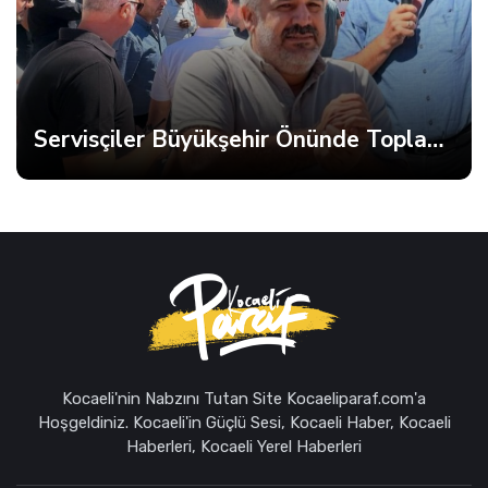
Anahtar Parti Kocaeli Teşkilatı Tam Kadro Toplandı
Kocaeli'nin Nabzını Tutan Site Kocaeliparaf.com'a
Hoşgeldiniz. Kocaeli'in Güçlü Sesi, Kocaeli Haber, Kocaeli
Haberleri, Kocaeli Yerel Haberleri