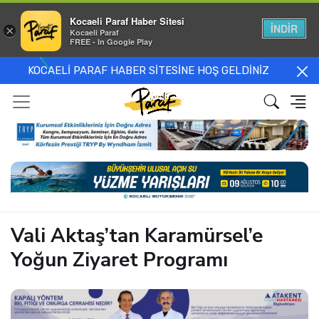
Kocaeli Paraf Haber Sitesi
İNDİR
×
Kocaeli Paraf
FREE - In Google Play
KOCAELİ PARAF HABER SİTESİNE HOŞ GELDİNİZ
Vali Aktaş’tan Karamürsel’e
Yoğun Ziyaret Programı