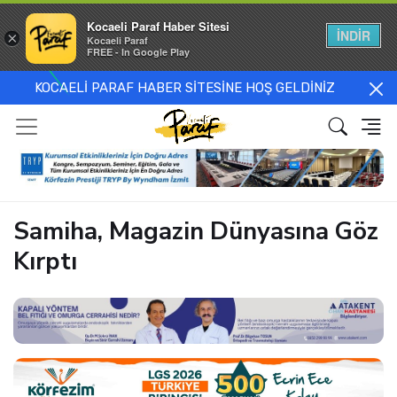
Kocaeli Paraf Haber Sitesi
İNDİR
×
Kocaeli Paraf
FREE - In Google Play
KOCAELİ PARAF HABER SİTESİNE HOŞ GELDİNİZ
Samiha, Magazin Dünyasına Göz
Kırptı