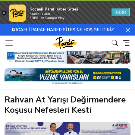
Kocaeli Paraf Haber Sitesi
İNDİR
×
Kocaeli Paraf
FREE - In Google Play
KOCAELİ PARAF HABER SİTESİNE HOŞ GELDİNİZ
Rahvan At Yarışı Değirmendere
Koşusu Nefesleri Kesti