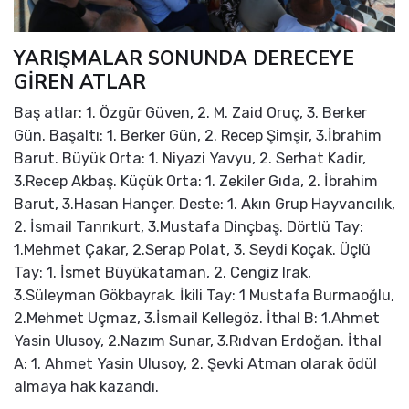
YARIŞMALAR SONUNDA DERECEYE
GİREN ATLAR
Baş atlar: 1. Özgür Güven, 2. M. Zaid Oruç, 3. Berker
Gün. Başaltı: 1. Berker Gün, 2. Recep Şimşir, 3.İbrahim
Barut. Büyük Orta: 1. Niyazi Yavyu, 2. Serhat Kadir,
3.Recep Akbaş. Küçük Orta: 1. Zekiler Gıda, 2. İbrahim
Barut, 3.Hasan Hançer. Deste: 1. Akın Grup Hayvancılık,
2. İsmail Tanrıkurt, 3.Mustafa Dinçbaş. Dörtlü Tay:
1.Mehmet Çakar, 2.Serap Polat, 3. Seydi Koçak. Üçlü
Tay: 1. İsmet Büyükataman, 2. Cengiz Irak,
3.Süleyman Gökbayrak. İkili Tay: 1 Mustafa Burmaoğlu,
2.Mehmet Uçmaz, 3.İsmail Kellegöz. İthal B: 1.Ahmet
Yasin Ulusoy, 2.Nazım Sunar, 3.Rıdvan Erdoğan. İthal
A: 1. Ahmet Yasin Ulusoy, 2. Şevki Atman olarak ödül
almaya hak kazandı.