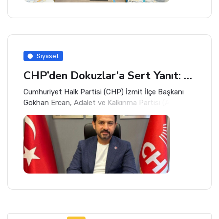
Siyaset
CHP’den Dokuzlar’a Sert Yanıt: 8530 Günü De Say
Cumhuriyet Halk Partisi (CHP) İzmit İlçe Başkanı
Gökhan Ercan, Adalet ve Kalkınma Partisi (AK Parti)
İzmit İlçe Başkanı Halil Güngör Dokuzlar’ın
açıklamalarına sert sözlerle yanıt verdi.