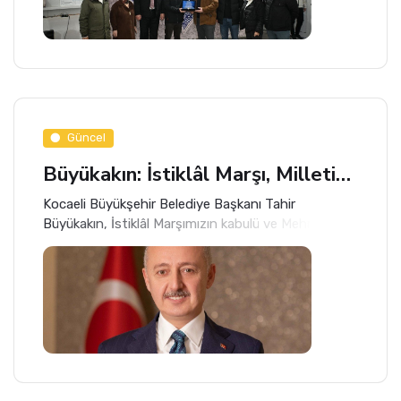
Güncel
Büyükakın: İstiklâl Marşı, Milletimizin İmanla Kurduğu İstikbalin Sesidir
Kocaeli Büyükşehir Belediye Başkanı Tahir
Büyükakın, İstiklâl Marşımızın kabulü ve Mehmet
Akif Ersoy’u Anma Günü nedeniyle bir mesaj
yayımladı.