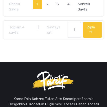
Önceki
1
2
3
4
Sonraki
Sayfa
Sayfa
Toplam 4
|
Sayfaya
Zıpla
sayfa
git:
Kocaeli'nin Nabzını Tutan Site Kocaeliparaf.com'a
Hoşgeldiniz. Kocaeli'in Güçlü Sesi, Kocaeli Haber, Kocaeli