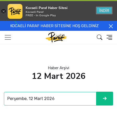
Kocaeli Paraf Haber Sitesi
İNDİR
×
Kocaeli Paraf
FREE - In Google Play
KOCAELİ PARAF HABER SİTESİNE HOŞ GELDİNİZ
Haber Arşivi
12 Mart 2026