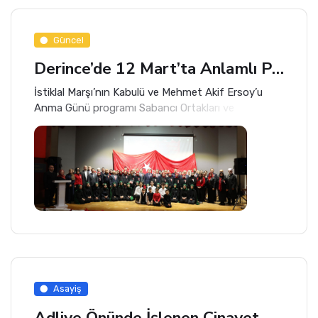
Güncel
Derince’de 12 Mart’ta Anlamlı Program
İstiklal Marşı’nın Kabulü ve Mehmet Akif Ersoy’u
Anma Günü programı Sabancı Ortakları ve
Çalışanları İlkokulu Konferans Salonu’nda
gerçekleşti.
Asayiş
Adliye Önünde İşlenen Cinayet Şüphelisi Kadın Tutuklandı