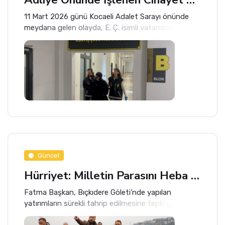
11 Mart 2026 günü Kocaeli Adalet Sarayı önünde
meydana gelen olayda, E. Ç. isimli vatandaş, kesici
aletle saldırıya uğrayarak hayatını kaybetti.
Çevredekilerin ihbarı üzerine polis olay yerine hızla
sevk edildi.
Güncel
Hürriyet: Milletin Parasını Heba Ettirmeyeceğiz!
Fatma Başkan, Bıçkıdere Göleti’nde yapılan
yatırımların sürekli tahrip edilmesine tepki gösterdi.