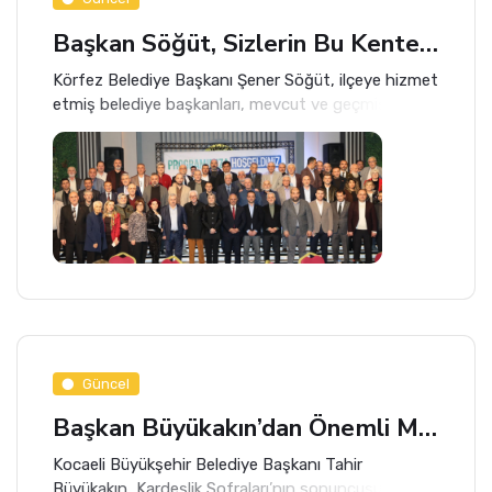
Başkan Söğüt, Sizlerin Bu Kente Emeği Büyük
Körfez Belediye Başkanı Şener Söğüt, ilçeye hizmet
etmiş belediye başkanları, mevcut ve geçmiş
dönemlerde görev yapmış meclis üyeleri ve
muhtarları iftarda ağırladı.
Güncel
Başkan Büyükakın’dan Önemli Mesajlar
Kocaeli Büyükşehir Belediye Başkanı Tahir
Büyükakın, Kardeşlik Sofraları’nın sonuncusunun