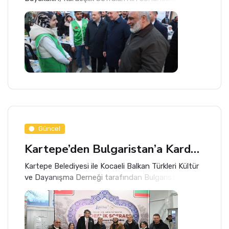
kurulduğu Halep’te iftara katıldı.
Güncel
Kartepe’den Bulgaristan’a Kardeşlik Köprüsü
Kartepe Belediyesi ile Kocaeli Balkan Türkleri Kültür
ve Dayanışma Derneği tarafından Bulgaristan’da
Türklerin yoğun olarak yaşadığı Lıjnitsa’da
düzenlenen iftar programında, Kartepe Belediye
Başkanı Av. M.