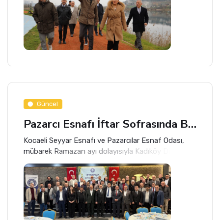
Güncel
Pazarcı Esnafı İftar Sofrasında Buluştu
Kocaeli Seyyar Esnafı ve Pazarcılar Esnaf Odası,
mübarek Ramazan ayı dolayısıyla Kadıköy Düğün
Salonu’nda pazarcı esnafı ve ailelerine yönelik geniş
katılımlı bir iftar programı düzenledi.