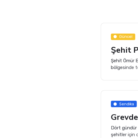
Güncel
Şehit Ömür Er
bölgesinde te
Piyade Uzman
devriyesinde 
Sendika
Dört gündür g
şehitler için