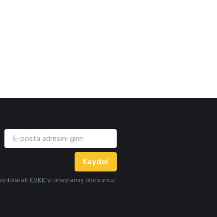
Kaydol
aydolarak
KVKK
'yı onaylamış olursunuz.