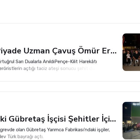
Şehit Piyade Uzman Çavuş Ömür Ertuğrul Sarı Dualarla Anıldı
tuğrul Sarı Dualarla AnıldıPençe-Kilit Harekâtı
röristlerin açtığı taciz ateşi sonucu şehit düşen
 Çavuş Ömür Ertuğrul Sarı, şehadetinin sene-i
memleketi Kocaeli’nin Başiskele ilçesinde anıldı.
Grevdeki Gübretaş İşçisi Şehitler İçin Dev Türk Bayrağı Açtı
revde olan Gübretaş Yarımca Fabrikası’ndaki işçiler,
 dev Türk bayrağı açtı.