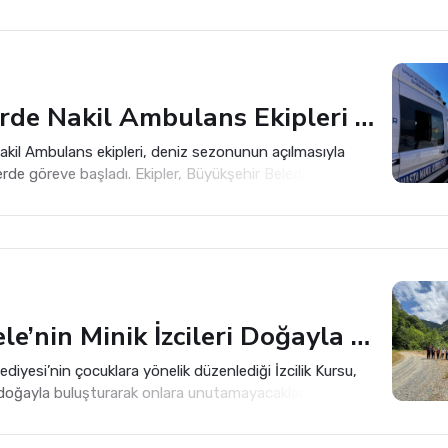
ltında kalarak yaralandı.
Sahillerde Nakil Ambulans Ekipleri Sahillerde Nöbette
akil Ambulans ekipleri, deniz sezonunun açılmasıyla
llerde göreve başladı. Ekipler, Büyükşehir Belediyesi Nakil
leri yaz sezonuyla birlikte sahillerde görev almaya
Başiskele’nin Minik İzcileri Doğayla Buluştu
ediyesi’nin çocuklara yönelik düzenlediği İzcilik Kursu,
i doğayla buluşturarak onlara unutamayacakları güzel
zandırıyor.