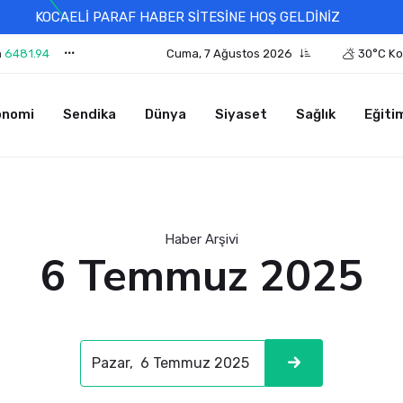
KOCAELİ PARAF HABER SİTESİNE HOŞ GELDİNİZ
n
6481.94
Cuma, 7 Ağustos 2026
30°C Ko
onomi
Sendika
Dünya
Siyaset
Sağlık
Eğiti
Haber Arşivi
6 Temmuz 2025