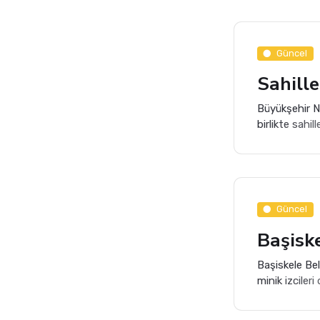
kopan dalın a
Güncel
Büyükşehir N
birlikte sahi
Ambulans ekip
başladı.
Güncel
Başiskele Bel
minik izciler
deneyimler ka