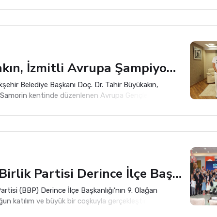
Büyükakın, İzmitli Avrupa Şampiyonu Kuzey Tunçelli’yi Tebrik Etti
kşehir Belediye Başkanı Doç. Dr. Tahir Büyükakın,
 Samorin kentinde düzenlenen Avrupa Gençler Yüzme
da altın madalya kazanan İzmitli 17 yaşındaki milli
Tunçelli’yi tebrik etti.
Büyük Birlik Partisi Derince İlçe Başkanlığı 9. Olağan Kongresi Coşkuyla Gerçekleşti
Partisi (BBP) Derince İlçe Başkanlığı’nın 9. Olağan
un katılım ve büyük bir coşkuyla gerçekleştirildi.
eni havasında geçen kongre, teşkilatın birlik ve