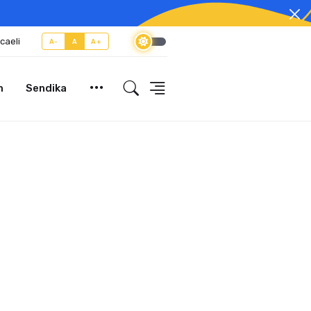
caeli
A-
A
A+
m
Sendika