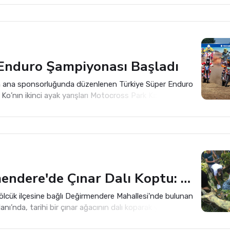
esajlarıyla damga vurdu.
Enduro Şampiyonası Başladı
n ana sponsorluğunda düzenlenen Türkiye Süper Enduro
Ko’nın ikinci ayak yarışları Motocross Park Kartepe’de
Değirmendere'de Çınar Dalı Koptu: 3 Kişi Yaralandı
Gölcük ilçesine bağlı Değirmendere Mahallesi'nde bulunan
anı’nda, tarihi bir çınar ağacının dalı koparak yere düştü.
ı yakınında yaşanan olayda, gölgede oturan 3 kişi