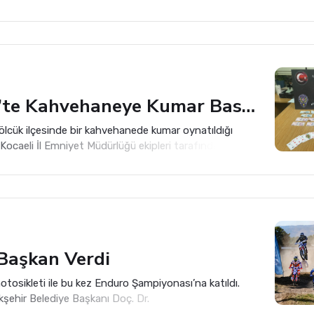
Gölcük’te Kahvehaneye Kumar Baskını: 6 Kişiye Ceza, 1 Kişiye Adli İşlem
Gölcük ilçesinde bir kahvehanede kumar oynatıldığı
. Kocaeli İl Emniyet Müdürlüğü ekipleri tarafından 6
tarihinde gerçekleştirilen denetimde, ruhsatlı bir
umar oynandığı bilgisine ulaşıldı.
 Başkan Verdi
tosikleti ile bu kez Enduro Şampiyonası’na katıldı.
kşehir Belediye Başkanı Doç. Dr.