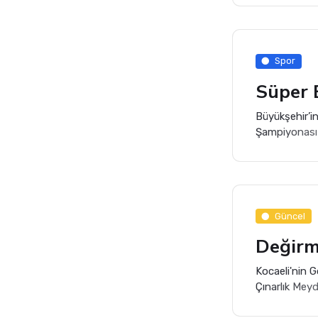
beraberlik m
Spor
Süper 
Büyükşehir’i
Şampiyonası 
başladı.
Güncel
Kocaeli'nin 
Çınarlık Meyd
Otobüs durağ