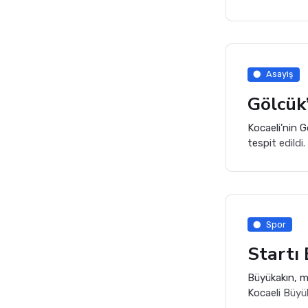
Asayiş
Kocaeli’nin 
tespit edildi
Temmuz 2025 
kahvehanede k
Spor
Startı
Büyükakın, mo
Kocaeli Büyü