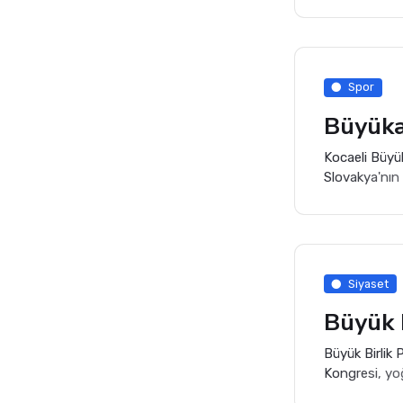
Spor
Kocaeli Büyü
Slovakya'nın
Şampiyonası’n
sporcu Kuzey 
Siyaset
Büyük Birlik 
Kongresi, yoğ
Demokrasi şöl