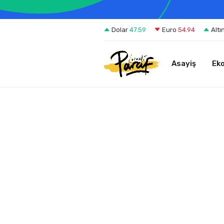
Dolar
47.59
Euro
54.94
Altı
Asayiş
Ek