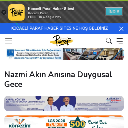
Kocaeli Paraf Haber Sitesi
İNDİR
×
Kocaeli Paraf
FREE - In Google Play
KOCAELİ PARAF HABER SİTESİNE HOŞ GELDİNİZ
Nazmi Akın Anısına Duygusal
Gece