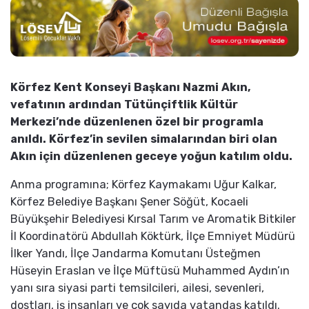
Körfez Kent Konseyi Başkanı Nazmi Akın,
vefatının ardından Tütünçiftlik Kültür
Merkezi’nde düzenlenen özel bir programla
anıldı. Körfez’in sevilen simalarından biri olan
Akın için düzenlenen geceye yoğun katılım oldu.
Anma programına; Körfez Kaymakamı Uğur Kalkar,
Körfez Belediye Başkanı Şener Söğüt, Kocaeli
Büyükşehir Belediyesi Kırsal Tarım ve Aromatik Bitkiler
İl Koordinatörü Abdullah Köktürk, İlçe Emniyet Müdürü
İlker Yandı, İlçe Jandarma Komutanı Üsteğmen
Hüseyin Eraslan ve İlçe Müftüsü Muhammed Aydın’ın
yanı sıra siyasi parti temsilcileri, ailesi, sevenleri,
dostları, iş insanları ve çok sayıda vatandaş katıldı.