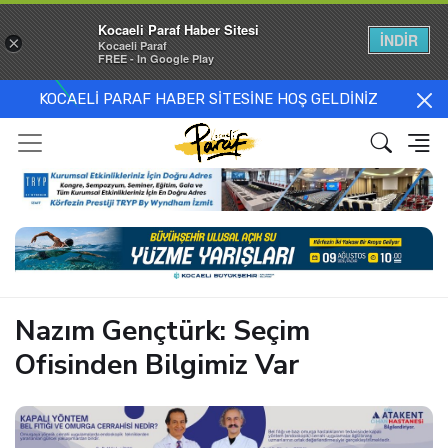
Kocaeli Paraf Haber Sitesi
İNDİR
×
Kocaeli Paraf
FREE - In Google Play
KOCAELİ PARAF HABER SİTESİNE HOŞ GELDİNİZ
Nazım Gençtürk: Seçim
Ofisinden Bilgimiz Var