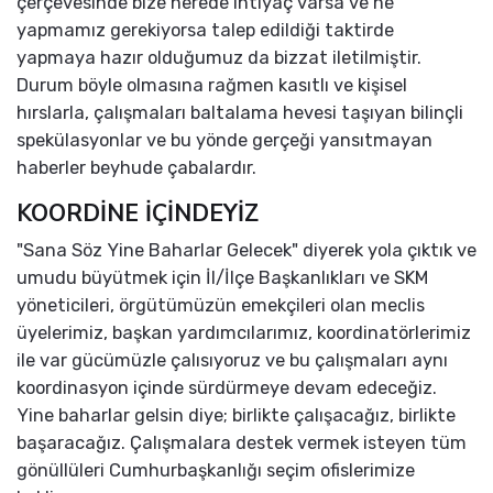
çerçevesinde bize nerede ihtiyaç varsa ve ne
yapmamız gerekiyorsa talep edildiği taktirde
yapmaya hazır olduğumuz da bizzat iletilmiştir.
Durum böyle olmasına rağmen kasıtlı ve kişisel
hırslarla, çalışmaları baltalama hevesi taşıyan bilinçli
spekülasyonlar ve bu yönde gerçeği yansıtmayan
haberler beyhude çabalardır.
KOORDİNE İÇİNDEYİZ
"Sana Söz Yine Baharlar Gelecek" diyerek yola çıktık ve
umudu büyütmek için İl/İlçe Başkanlıkları ve SKM
yöneticileri, örgütümüzün emekçileri olan meclis
üyelerimiz, başkan yardımcılarımız, koordinatörlerimiz
ile var gücümüzle çalısıyoruz ve bu çalışmaları aynı
koordinasyon içinde sürdürmeye devam edeceğiz.
Yine baharlar gelsin diye; birlikte çalışacağız, birlikte
başaracağız. Çalışmalara destek vermek isteyen tüm
gönüllüleri Cumhurbaşkanlığı seçim ofislerimize