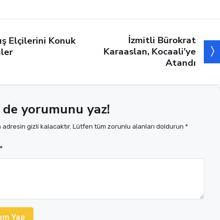
İzmitli Bürokrat
ış Elçilerini Konuk
Karaaslan, Kocaali’ye
iler
Atandı
 de yorumunu yaz!
adresin gizli kalacaktır. Lütfen tüm zorunlu alanları doldurun *
*
um Yap