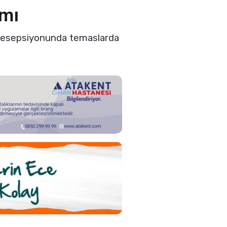
ımı
 resepsiyonunda temaslarda