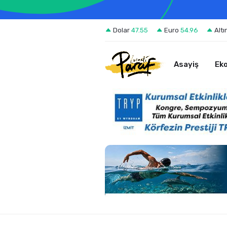
Dolar
47.55
Euro
54.96
Altı
Asayiş
Ek