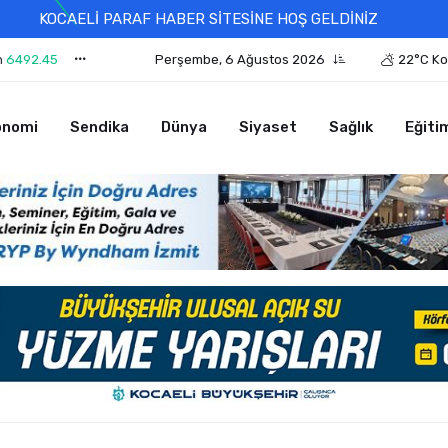
KOCAELİ PARAF HABER SİTESİNE HOŞ GELDİNİZ
n
6492.45
Perşembe, 6 Ağustos 2026
22°C Ko
onomi
Sendika
Dünya
Siyaset
Sağlık
Eğiti