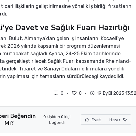
icari ilişkilerin geliştirilmesine yönelik iş birliği fırsatlarını
rdi.
i’ye Davet ve Sağlık Fuarı Hazırlığı
nı Bulut, Almanya’dan gelen iş insanlarını Kocaeli’ye
ek 2026 yılında kapsamlı bir program düzenlenmesi
 mutabakat sağladı.Ayrıca, 24-25 Ekim tarihlerinde
ta gerçekleştirilecek Sağlık Fuarı kapsamında Rheinland-
etindeki Ticaret ve Sanayi Odaları ile firmalara yönelik
in yapılması için temasların sürdürüleceği kaydedildi.
0
0
19 Eylül 2025 13:5
beri Beğendin
0 kişiden 0 kişi
Evet
Hayır
Mi?
beğendi