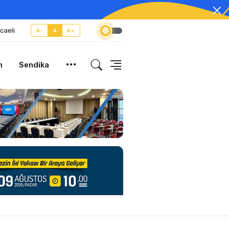
caeli
A-
A
A+
m
Sendika