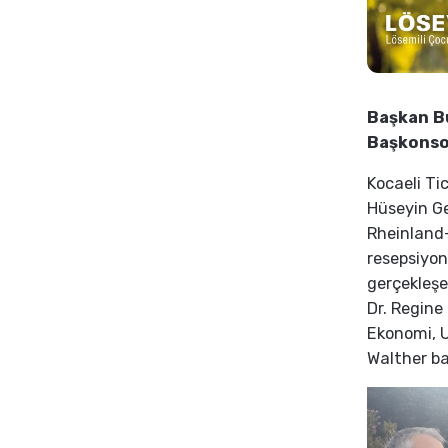
Başkan Bu
Başkonso
Kocaeli Ti
Hüseyin G
Rheinland-
resepsiyon
gerçekleşe
Dr. Regine
Ekonomi, U
Walther ba