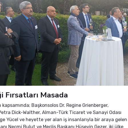
iği Fırsatları Masada
 kapsamında; Başkonsolos Dr. Regine Grienberger,
etra Dick-Walther, Alman-Türk Ticaret ve Sanayi Odası
ge Yücel ve heyette yer alan iş insanlarıyla bir araya gelen
nı Necmi Bulut ve Meclis Başkanı Hüseyin Gezer, iki ülke