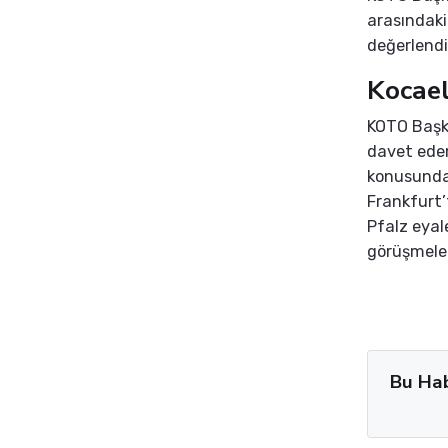
arasındaki t
değerlendi
Kocael
KOTO Başka
davet eder
konusunda
Frankfurt’
Pfalz eyal
görüşmeler
Bu Ha