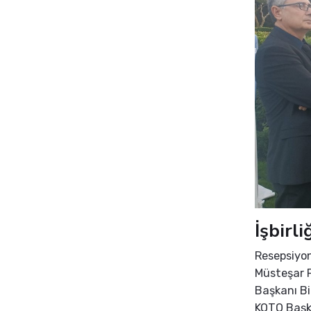
İşbirl
Resepsiyon
Müsteşar P
Başkanı Bi
KOTO Başka