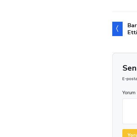
Bar
Ett
Sen
E-posta 
Yorum 
Yor