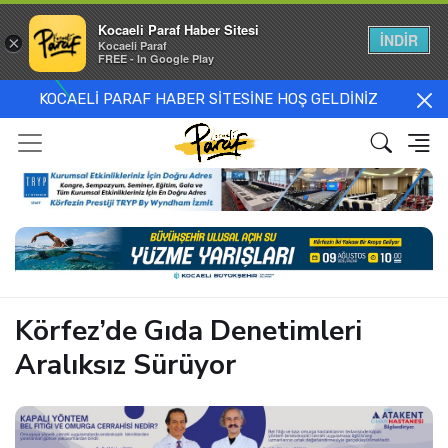
Kocaeli Paraf Haber Sitesi
İNDİR
×
Kocaeli Paraf
FREE - In Google Play
KOCAELİ PARAF HABER SİTESİNE HOŞ GELDİNİZ
Körfez’de Gıda Denetimleri
Aralıksız Sürüyor