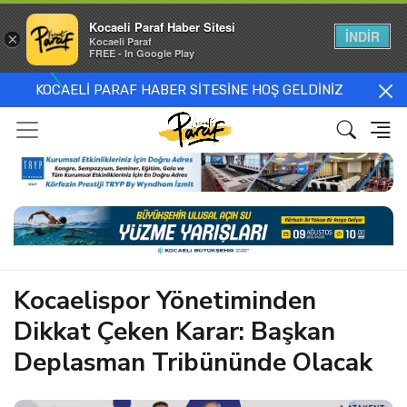
Kocaeli Paraf Haber Sitesi
İNDİR
×
Kocaeli Paraf
FREE - In Google Play
KOCAELİ PARAF HABER SİTESİNE HOŞ GELDİNİZ
Kocaelispor Yönetiminden
Dikkat Çeken Karar: Başkan
Deplasman Tribününde Olacak