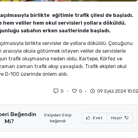
açılmasıyla birlikte eğitimle trafik çilesi de başladı.
e hem veliler hem okul servisleri yollara döküldü.
ğunluğu sabahın erken saatlerinde başladı.
açılmasıyla birlikte servisler de yollara döküldü. Çocuğunu
i aracıyla okula götürmek isteyen veliler de servislerle
oğun trafik oluşmasına neden oldu. Kartepe, Körfez ve
zaman zaman trafik akışı yavaşladı. Trafik ekipleri okul
ve D-100 üzerinde önlem aldı.
0
0
09 Eylül 2024 10:0
beri Beğendin
0 kişiden 0 kişi
Evet
Hayır
Mi?
beğendi