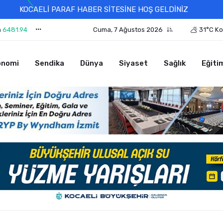
KOCAELİ PARAF HABER SİTESİNE HOŞ GELDİNİZ
n
6481.94
Cuma, 7 Ağustos 2026
31°C Ko
onomi
Sendika
Dünya
Siyaset
Sağlık
Eğiti