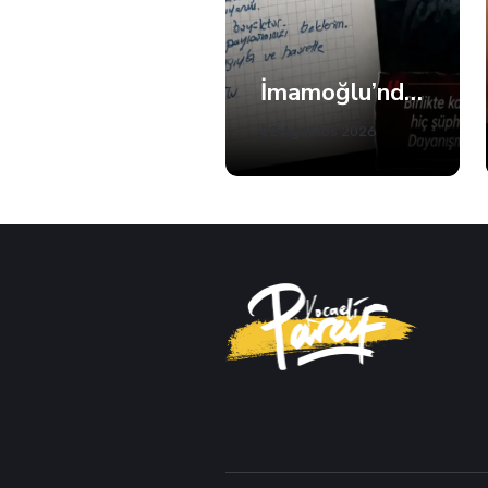
İmamoğlu’ndan Fatma Başkan’a Dayanışma Mektubu
Patiye Sığınan İnsan
02 Ağustos 2026
02 Ağustos 2026