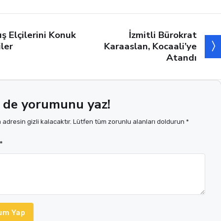
İzmitli Bürokrat
ış Elçilerini Konuk
Karaaslan, Kocaali’ye
iler
Atandı
 de yorumunu yaz!
adresin gizli kalacaktır. Lütfen tüm zorunlu alanları doldurun *
*
um Yap