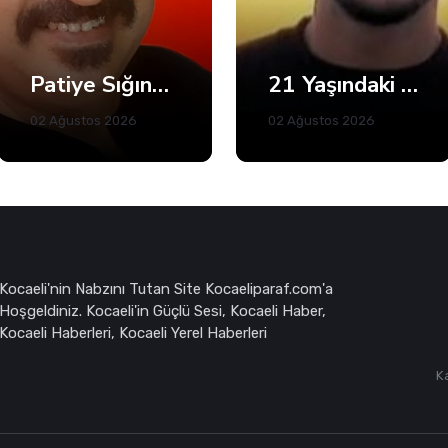
21 Yaşındaki Efe Berat Mama Hayatını Kaybetti
Büyükakın’dan Net Mesaj: 2028’e Hazırız
02 Ağustos 2026
05 Ağustos 2026
Kocaeli'nin Nabzını Tutan Site Kocaeliparaf.com'a
Hoşgeldiniz. Kocaeli'in Güçlü Sesi, Kocaeli Haber,
Kocaeli Haberleri, Kocaeli Yerel Haberleri
K