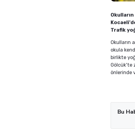
Okulların 
Kocaeli'd
Trafik yo
Okulların 
okula kend
birlikte y
Gölcük'te 
önlerinde 
Bu Ha