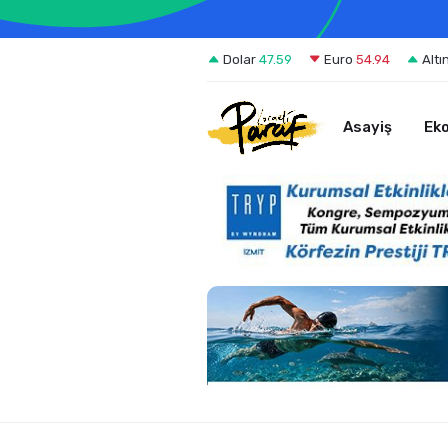
Dolar
47.59
Euro
54.94
Altı
Asayiş
Ek