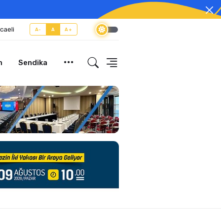
caeli
A-
A
A+
m
Sendika