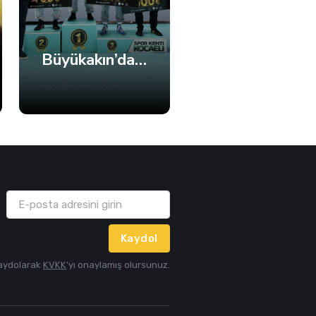
Şehrin Takımı Sahaya İniyor
Hürriyet Sağlık-Sen'den Adalet Çağrısı
06 Ağustos 2026
06 Ağustos 2026
Kaydol
aydolarak
KVKK
'yı onaylamış olursunuz.