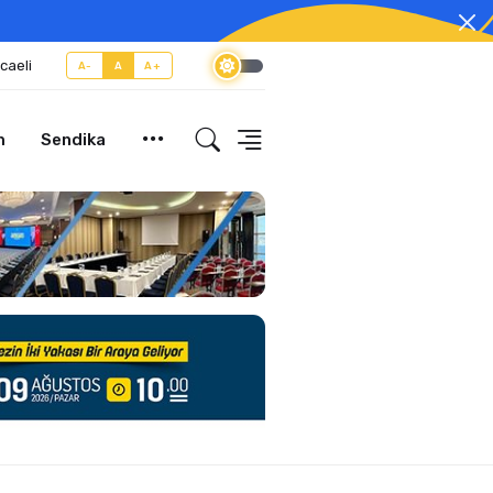
caeli
A-
A
A+
m
Sendika