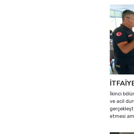
İTFAİY
İkinci böl
ve acil du
gerçekleşt
etmesi am