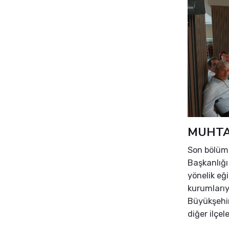
MUHTA
Son bölümd
Başkanlığı
yönelik eğ
kurumlarıyl
Büyükşehir
diğer ilçe