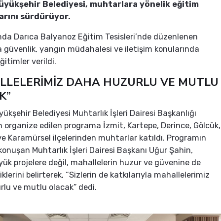
üyükşehir Belediyesi, muhtarlara yönelik eğitim
rını sürdürüyor.
da Darıca Balyanoz Eğitim Tesisleri’nde düzenlenen
güvenlik, yangın müdahalesi ve iletişim konularında
itimler verildi.
LLELERİMİZ DAHA HUZURLU VE MUTLU
K”
yükşehir Belediyesi Muhtarlık İşleri Dairesi Başkanlığı
 organize edilen programa İzmit, Kartepe, Derince, Gölcük,
ve Karamürsel ilçelerinden muhtarlar katıldı. Programın
 konuşan Muhtarlık İşleri Dairesi Başkanı Uğur Şahin,
ük projelere değil, mahallelerin huzur ve güvenine de
lerini belirterek, “Sizlerin de katkılarıyla mahallelerimiz
lu ve mutlu olacak” dedi.