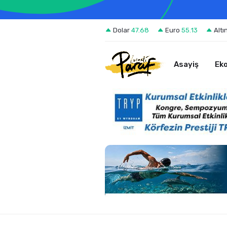
Dolar
47.68
Euro
55.13
Altı
Asayiş
Ek