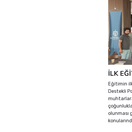
İLK EĞ
Eğitimin i
Destekli P
muhtarlara
çoğunlukla
olunması ge
konularınd