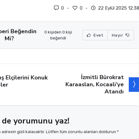
0
0
22 Eylül 2025 12:3
beri Beğendin
0 kişiden 0 kişi
Evet
Hayır
Mi?
beğendi
İzmitli Bürokrat
ış Elçilerini Konuk
Karaaslan, Kocaali’ye
iler
Atandı
 de yorumunu yaz!
adresin gizli kalacaktır. Lütfen tüm zorunlu alanları doldurun *