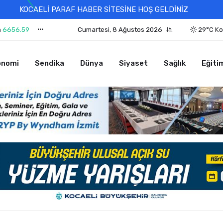
KOCAELİ PARAF HABER SİTESİNE HOŞ GELDİNİZ
n
6656.59
Cumartesi, 8 Ağustos 2026
29°C Ko
onomi
Sendika
Dünya
Siyaset
Sağlık
Eğiti