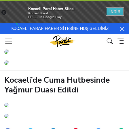
Kocaeli Paraf Haber Sitesi
İNDİR
×
Kocaeli Paraf
FREE - In Google Play
KOCAELİ PARAF HABER SİTESİNE HOŞ GELDİNİZ
Kocaeli’de Cuma Hutbesinde
Yağmur Duası Edildi