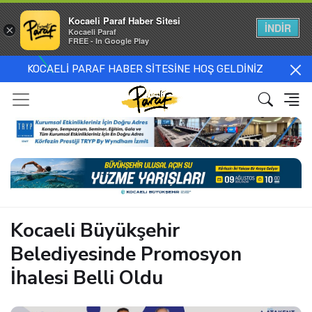
Kocaeli Paraf Haber Sitesi
İNDİR
×
Kocaeli Paraf
FREE - In Google Play
KOCAELİ PARAF HABER SİTESİNE HOŞ GELDİNİZ
Kocaeli Büyükşehir
Belediyesinde Promosyon
İhalesi Belli Oldu