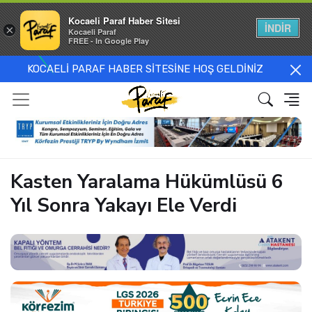
Kocaeli Paraf Haber Sitesi
İNDİR
×
Kocaeli Paraf
FREE - In Google Play
KOCAELİ PARAF HABER SİTESİNE HOŞ GELDİNİZ
Kasten Yaralama Hükümlüsü 6
Yıl Sonra Yakayı Ele Verdi