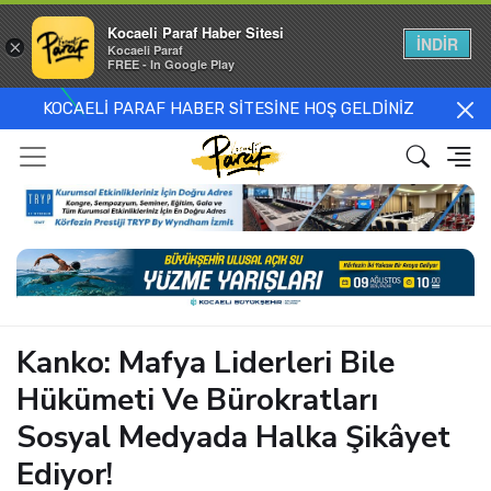
Kocaeli Paraf Haber Sitesi
İNDİR
×
Kocaeli Paraf
FREE - In Google Play
KOCAELİ PARAF HABER SİTESİNE HOŞ GELDİNİZ
Kanko: Mafya Liderleri Bile
Hükümeti Ve Bürokratları
Sosyal Medyada Halka Şikâyet
Ediyor!