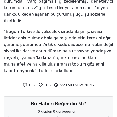
durumda”, “yargı bağımsızlığı zedelenmiş”, “denetleyici
kurumlar etkisiz” gibi tespitler yer almaktadır” diyen
Kanko, ülkede yaşanan bu çürümüşlüğü şu sözlerle
özetledi:
“Bugün Türkiye’de yolsuzluk sıradanlaşmış, siyasi
iktidar dokunulmaz hale gelmiş, adaletin terazisi ağır
çürümüş durumda. Artık ülkede sadece mafyalar değil
siyasi iktidar ve onun dümenine su taşıyan yandaş ve
rüşvetçi yapıda ‘korkmalı’; çünkü baskıladıkları
muhalefet ve halk ile uluslararası toplum gözlerini
kapatmayacak.” İfadelerini kullandı.
0
0
29 Eylül 2025 18:15
Bu Haberi Beğendin Mi?
0 kişiden 0 kişi beğendi