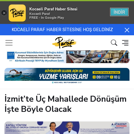
Kocaeli Paraf Haber Sitesi
İNDİR
×
Kocaeli Paraf
FREE - In Google Play
KOCAELİ PARAF HABER SİTESİNE HOŞ GELDİNİZ
İzmit’te Üç Mahallede Dönüşüm
İşte Böyle Olacak