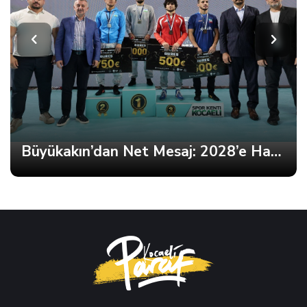
Büyükakın’dan Net Mesaj: 2028’e Hazırız