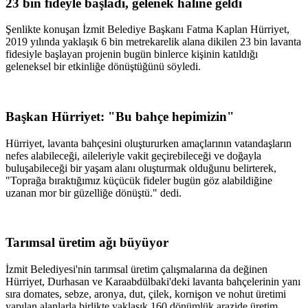
23 bin fideyle başladı, gelenek haline geldi
Şenlikte konuşan İzmit Belediye Başkanı Fatma Kaplan Hürriyet,
2019 yılında yaklaşık 6 bin metrekarelik alana dikilen 23 bin lavanta
fidesiyle başlayan projenin bugün binlerce kişinin katıldığı
geleneksel bir etkinliğe dönüştüğünü söyledi.
Başkan Hürriyet: "Bu bahçe hepimizin"
Hürriyet, lavanta bahçesini oluştururken amaçlarının vatandaşların
nefes alabileceği, aileleriyle vakit geçirebileceği ve doğayla
buluşabileceği bir yaşam alanı oluşturmak olduğunu belirterek,
"Toprağa bıraktığımız küçücük fideler bugün göz alabildiğine
uzanan mor bir güzelliğe dönüştü." dedi.
Tarımsal üretim ağı büyüyor
İzmit Belediyesi'nin tarımsal üretim çalışmalarına da değinen
Hürriyet, Durhasan ve Karaabdülbaki'deki lavanta bahçelerinin yanı
sıra domates, sebze, aronya, dut, çilek, kornişon ve nohut üretimi
yapılan alanlarla birlikte yaklaşık 160 dönümlük arazide üretim