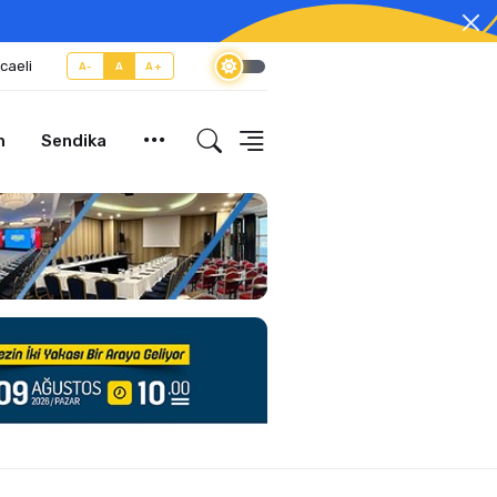
caeli
A-
A
A+
m
Sendika