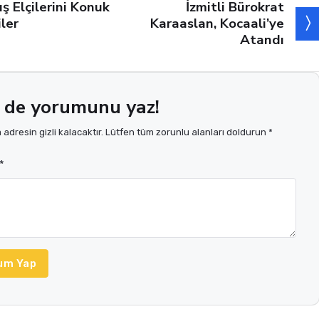
İzmitli Bürokrat
ış Elçilerini Konuk
Karaaslan, Kocaali’ye
iler
Atandı
 de yorumunu yaz!
adresin gizli kalacaktır. Lütfen tüm zorunlu alanları doldurun *
*
um Yap