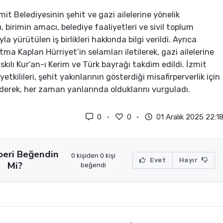
zmit Belediyesinin şehit ve gazi ailelerine yönelik
, birimin amacı, belediye faaliyetleri ve sivil toplum
yla yürütülen iş birlikleri hakkında bilgi verildi. Ayrıca
ma Kaplan Hürriyet’in selamları iletilerek, gazi ailelerine
skılı Kur’an-ı Kerim ve Türk bayrağı takdim edildi. İzmit
yetkilileri, şehit yakınlarının gösterdiği misafirperverlik için
derek, her zaman yanlarında olduklarını vurguladı.
0
0
01 Aralık 2025 22:1
beri Beğendin
0 kişiden 0 kişi
Evet
Hayır
Mi?
beğendi