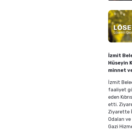
İzmit Bel
Hüseyin K
minnet ve
İzmit Bele
faaliyet g
eden Kıbrı
etti. Ziya
Ziyarette 
Odaları ve
Gazi Hizmet