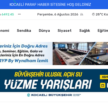
KOCAELİ PARAF HABER SİTESİNE HOŞ GELDİNİZ
n
6492.45
Perşembe, 6 Ağustos 2026
28°C Ko
onomi
Sendika
Dünya
Siyaset
Sağlık
Eğiti