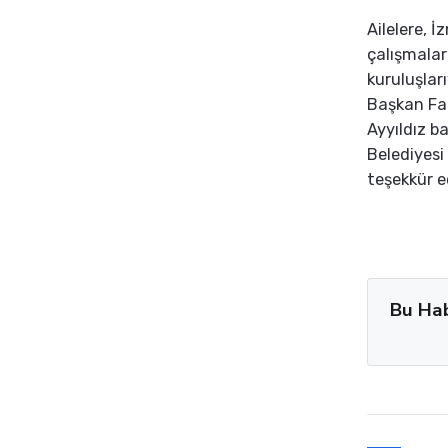
Ailelere, İ
çalışmaları
kuruluşları
Başkan Fat
Ayyıldız ba
Belediyesi 
teşekkür e
Bu Ha