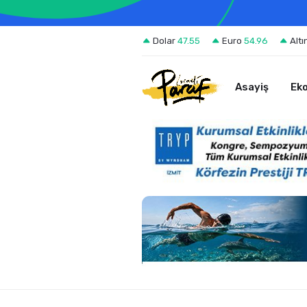
Dolar
47.55
Euro
54.96
Altı
Asayiş
Ek