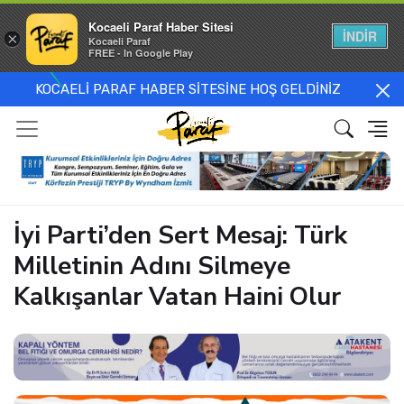
Kocaeli Paraf Haber Sitesi
İNDİR
×
Kocaeli Paraf
FREE - In Google Play
KOCAELİ PARAF HABER SİTESİNE HOŞ GELDİNİZ
İyi Parti’den Sert Mesaj: Türk
Milletinin Adını Silmeye
Kalkışanlar Vatan Haini Olur