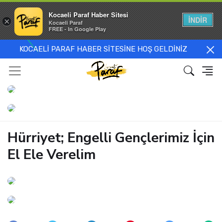
Kocaeli Paraf Haber Sitesi
İNDİR
×
Kocaeli Paraf
FREE - In Google Play
KOCAELİ PARAF HABER SİTESİNE HOŞ GELDİNİZ
Hürriyet; Engelli Gençlerimiz İçin
El Ele Verelim