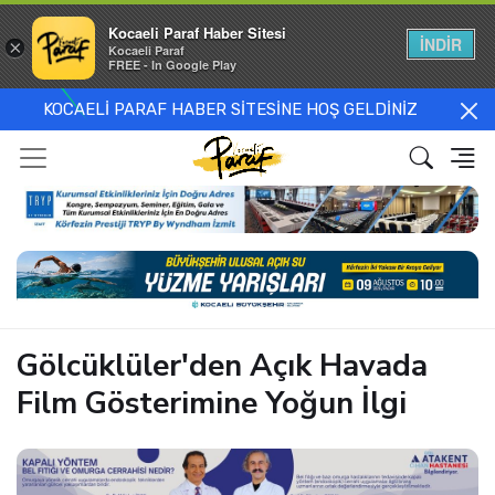
Kocaeli Paraf Haber Sitesi
İNDİR
×
Kocaeli Paraf
FREE - In Google Play
KOCAELİ PARAF HABER SİTESİNE HOŞ GELDİNİZ
Gölcüklüler'den Açık Havada
Film Gösterimine Yoğun İlgi