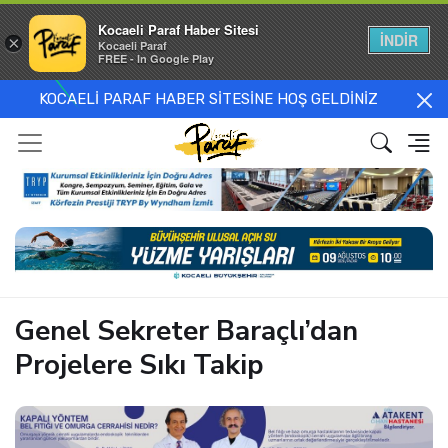
Kocaeli Paraf Haber Sitesi
İNDİR
×
Kocaeli Paraf
FREE - In Google Play
KOCAELİ PARAF HABER SİTESİNE HOŞ GELDİNİZ
Genel Sekreter Baraçlı’dan
Projelere Sıkı Takip