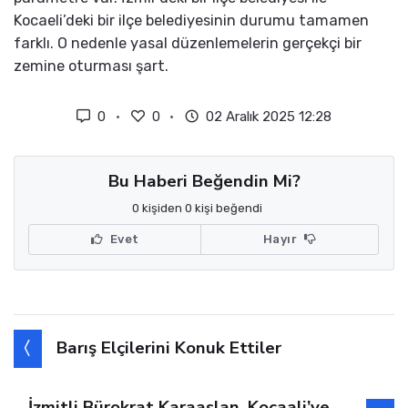
Kocaeli’deki bir ilçe belediyesinin durumu tamamen
farklı. O nedenle yasal düzenlemelerin gerçekçi bir
zemine oturması şart.
0
0
02 Aralık 2025 12:28
Bu Haberi Beğendin Mi?
0 kişiden 0 kişi beğendi
Evet
Hayır
Barış Elçilerini Konuk Ettiler
İzmitli Bürokrat Karaaslan, Kocaali’ye