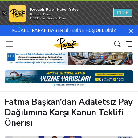
Kocaeli Paraf Haber Sitesi
İNDİR
×
Kocaeli Paraf
FREE - In Google Play
KOCAELİ PARAF HABER SİTESİNE HOŞ GELDİNİZ
Fatma Başkan’dan Adaletsiz Pay
Dağılımına Karşı Kanun Teklifi
Önerisi