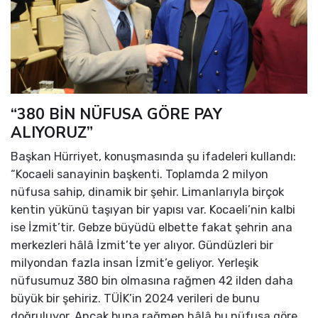
“380 BİN NÜFUSA GÖRE PAY
ALIYORUZ”
Başkan Hürriyet, konuşmasında şu ifadeleri kullandı:
“Kocaeli sanayinin başkenti. Toplamda 2 milyon
nüfusa sahip, dinamik bir şehir. Limanlarıyla birçok
kentin yükünü taşıyan bir yapısı var. Kocaeli’nin kalbi
ise İzmit’tir. Gebze büyüdü elbette fakat şehrin ana
merkezleri hâlâ İzmit’te yer alıyor. Gündüzleri bir
milyondan fazla insan İzmit’e geliyor. Yerleşik
nüfusumuz 380 bin olmasına rağmen 42 ilden daha
büyük bir şehiriz. TÜİK’in 2024 verileri de bunu
doğruluyor. Ancak buna rağmen hâlâ bu nüfusa göre