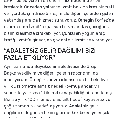
CHP’li belediyelerin en önemli hizmetlerinden biri
kreşlerdir. Önceden yalnızca İzmit halkına kreş hizmeti
veriyorduk, şimdi ise 6 kreşimizle diğer ilçelerden gelen
vatandaşlara da hizmet sunuyoruz. Örneğin Körfez’de
oturan ama İzmit’te çalışan bir vatandaş çocuğunu
bizim kreşimize bırakabiliyor. Çünkü en yoğun araç
trafiği İzmit’e giriyor, en çok asfalt İzmit’te yıpranıyor.
“ADALETSİZ GELİR DAĞILIMI BİZİ
FAZLA ETKİLİYOR”
Aynı zamanda Büyükşehir Belediyesinde Grup
Başkanvekiliyim ve diğer ilçelerin raporlarını da
inceliyorum. Örneğin turizm iddiası olan bir belediye
yıllık 5 kilometre asfalt hedefi koymuş ancak yıl
sonunda yalnızca 1 kilometre yapabildiğini raporlamış.
Biz ise yıllık 100 kilometre asfalt hedefi koyuyoruz ve
çoğu zaman bu hedefi aşıyoruz. Adaletsiz gelir
dağılımı olduğunda bizim gibi merkez belediyeler çok