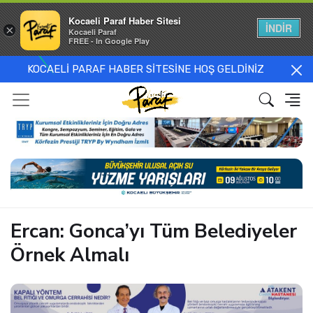
Kocaeli Paraf Haber Sitesi
İNDİR
×
Kocaeli Paraf
FREE - In Google Play
KOCAELİ PARAF HABER SİTESİNE HOŞ GELDİNİZ
Ercan: Gonca’yı Tüm Belediyeler
Örnek Almalı