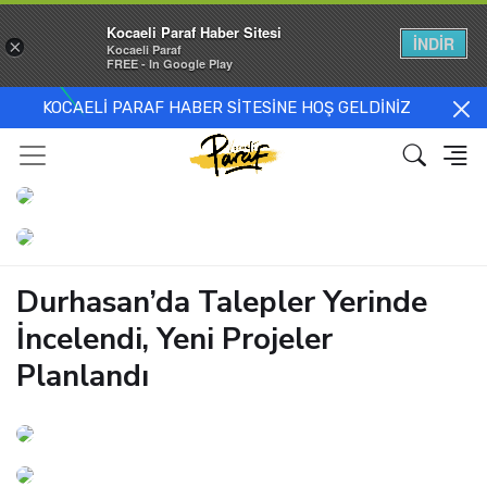
Kocaeli Paraf Haber Sitesi
İNDİR
×
Kocaeli Paraf
FREE - In Google Play
KOCAELİ PARAF HABER SİTESİNE HOŞ GELDİNİZ
Durhasan’da Talepler Yerinde
İncelendi, Yeni Projeler
Planlandı