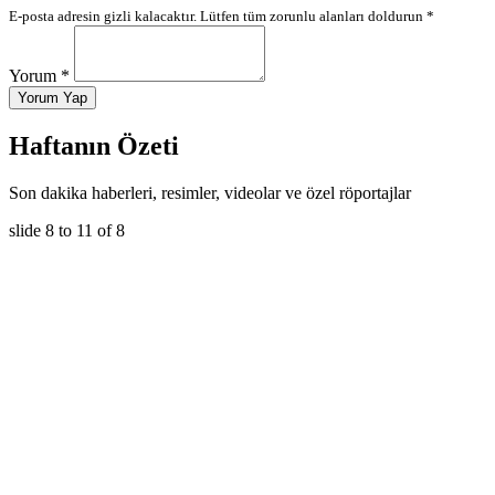
E-posta adresin gizli kalacaktır. Lütfen tüm zorunlu alanları doldurun *
Yorum *
Yorum Yap
Haftanın Özeti
Son dakika haberleri, resimler, videolar ve özel röportajlar
slide
8 to 11
of 8