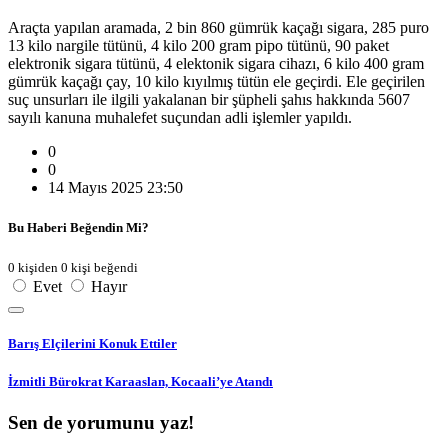
Araçta yapılan aramada, 2 bin 860 gümrük kaçağı sigara, 285 puro
13 kilo nargile tütünü, 4 kilo 200 gram pipo tütünü, 90 paket
elektronik sigara tütünü, 4 elektonik sigara cihazı, 6 kilo 400 gram
gümrük kaçağı çay, 10 kilo kıyılmış tütün ele geçirdi. Ele geçirilen
suç unsurları ile ilgili yakalanan bir şüpheli şahıs hakkında 5607
sayılı kanuna muhalefet suçundan adli işlemler yapıldı.
0
0
14 Mayıs 2025 23:50
Bu Haberi Beğendin Mi?
0 kişiden 0 kişi beğendi
Evet
Hayır
Barış Elçilerini Konuk Ettiler
İzmitli Bürokrat Karaaslan, Kocaali’ye Atandı
Sen de yorumunu yaz!