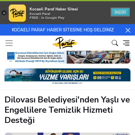
Kocaeli Paraf Haber Sitesi
İNDİR
×
Kocaeli Paraf
FREE - In Google Play
KOCAELİ PARAF HABER SİTESİNE HOŞ GELDİNİZ
Dilovası Belediyesi'nden Yaşlı ve
Engellilere Temizlik Hizmeti
Desteği