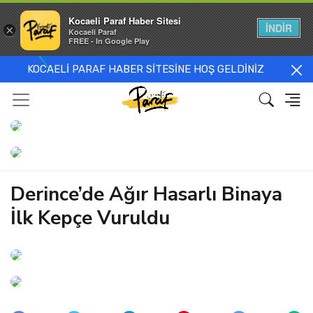
Kocaeli Paraf Haber Sitesi
İNDİR
×
Kocaeli Paraf
FREE - In Google Play
KOCAELİ PARAF HABER SİTESİNE HOŞ GELDİNİZ
Derince’de Ağır Hasarlı Binaya
İlk Kepçe Vuruldu