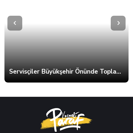
Servisçiler Büyükşehir Önünde Toplandı, Gerginlik Yaşandı