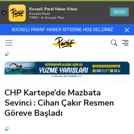
Kocaeli Paraf Haber Sitesi
İNDİR
×
Kocaeli Paraf
FREE - In Google Play
KOCAELİ PARAF HABER SİTESİNE HOŞ GELDİNİZ
CHP Kartepe’de Mazbata
Sevinci : Cihan Çakır Resmen
Göreve Başladı