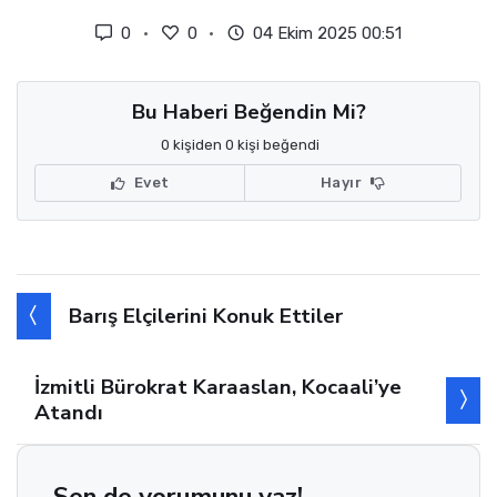
0
0
04 Ekim 2025 00:51
Bu Haberi Beğendin Mi?
0 kişiden 0 kişi beğendi
Evet
Hayır
Barış Elçilerini Konuk Ettiler
İzmitli Bürokrat Karaaslan, Kocaali’ye
Atandı
Sen de yorumunu yaz!