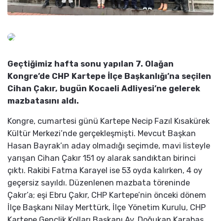
Geçtiğimiz hafta sonu yapılan 7. Olağan
Kongre’de CHP Kartepe İlçe Başkanlığı’na seçilen
Cihan Çakır, bugün Kocaeli Adliyesi’ne gelerek
mazbatasını aldı.
Kongre, cumartesi günü Kartepe Necip Fazıl Kısakürek
Kültür Merkezi’nde gerçekleşmişti. Mevcut Başkan
Hasan Bayrak’ın aday olmadığı seçimde, mavi listeyle
yarışan Cihan Çakır 151 oy alarak sandıktan birinci
çıktı. Rakibi Fatma Karayel ise 53 oyda kalırken, 4 oy
geçersiz sayıldı. Düzenlenen mazbata töreninde
Çakır’a; eşi Ebru Çakır, CHP Kartepe’nin önceki dönem
İlçe Başkanı Nilay Merttürk, İlçe Yönetim Kurulu, CHP
Kartepe Gençlik Kolları Başkanı Av. Doğukan Karabaş