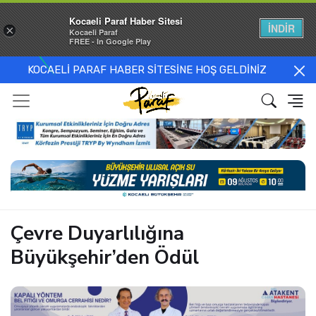
Kocaeli Paraf Haber Sitesi
İNDİR
×
Kocaeli Paraf
FREE - In Google Play
KOCAELİ PARAF HABER SİTESİNE HOŞ GELDİNİZ
Çevre Duyarlılığına
Büyükşehir’den Ödül