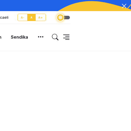
caeli
A-
A
A+
m
Sendika