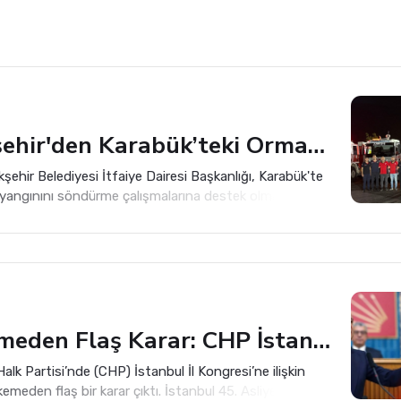
Büyükşehir'den Karabük’teki Orman Yangınına Destek
şehir Belediyesi İtfaiye Dairesi Başkanlığı, Karabük'te
yangınını söndürme çalışmalarına destek olmak üzere 8
 itfaiye aracını bölgeye gönderdi.
Mahkemeden Flaş Karar: CHP İstanbul İl Kongresi İptal Edildi!
lk Partisi’nde (CHP) İstanbul İl Kongresi’ne ilişkin
meden flaş bir karar çıktı. İstanbul 45. Asliye Hukuk