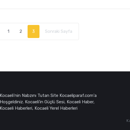
Ekim 2023’te yapılan il kongresini hukuka aykırı bularak
1
2
3
Sonraki Sayfa
Kocaeli'nin Nabzını Tutan Site Kocaeliparaf.com'a
Hoşgeldiniz. Kocaeli'in Güçlü Sesi, Kocaeli Haber,
Kocaeli Haberleri, Kocaeli Yerel Haberleri
K