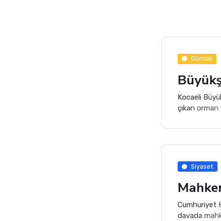
Güncel
Kocaeli Büyük
çıkan orman 
personel ve 4
Siyaset
Cumhuriyet Ha
davada mahke