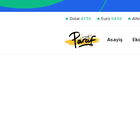
Dolar
47.55
Euro
54.96
Altı
Asayiş
Ek