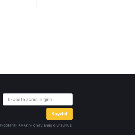
Kaydol
aydolarak
KVKK
'yı onaylamış olursunuz.