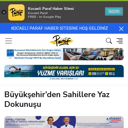
Kocaeli Paraf Haber Sitesi
İNDİR
×
Kocaeli Paraf
FREE - In Google Play
KOCAELİ PARAF HABER SİTESİNE HOŞ GELDİNİZ
Büyükşehir’den Sahillere Yaz
Dokunuşu