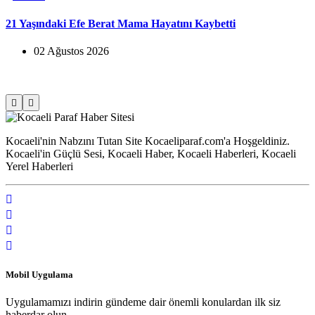
aybetti
Büyükakın’dan Net Mesaj: 2028’e Hazır
05 Ağustos 2026
Kocaeli'nin Nabzını Tutan Site Kocaeliparaf.com'a Hoşgeldiniz.
Kocaeli'in Güçlü Sesi, Kocaeli Haber, Kocaeli Haberleri, Kocaeli
Yerel Haberleri
Mobil Uygulama
Uygulamamızı indirin gündeme dair önemli konulardan ilk siz
haberdar olun.