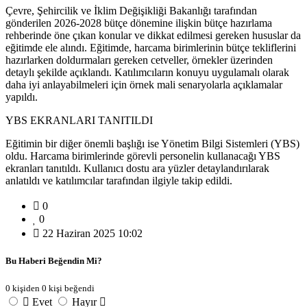
Çevre, Şehircilik ve İklim Değişikliği Bakanlığı tarafından
gönderilen 2026-2028 bütçe dönemine ilişkin bütçe hazırlama
rehberinde öne çıkan konular ve dikkat edilmesi gereken hususlar da
eğitimde ele alındı. Eğitimde, harcama birimlerinin bütçe tekliflerini
hazırlarken doldurmaları gereken cetveller, örnekler üzerinden
detaylı şekilde açıklandı. Katılımcıların konuyu uygulamalı olarak
daha iyi anlayabilmeleri için örnek mali senaryolarla açıklamalar
yapıldı.
YBS EKRANLARI TANITILDI
Eğitimin bir diğer önemli başlığı ise Yönetim Bilgi Sistemleri (YBS)
oldu. Harcama birimlerinde görevli personelin kullanacağı YBS
ekranları tanıtıldı. Kullanıcı dostu ara yüzler detaylandırılarak
anlatıldı ve katılımcılar tarafından ilgiyle takip edildi.
0
0
22 Haziran 2025 10:02
Bu Haberi Beğendin Mi?
0 kişiden 0 kişi beğendi
Evet
Hayır