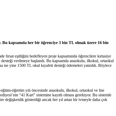
ıyor. Bu kapsamda her bir öğrenciye 3 bin TL olmak üzere 16 bin
 fırsat eşitliğini hedefleyen proje kapsamında öğrencilere kırtasiye
im desteği verilmeye başlandı. Bu kapsamda anaokulu, ilkokul, ortaokul
ına ise yine 1500 TL okul kıyafeti desteği ödemeleri yatırıldı. Böylece
ğitim-öğretim yılı öncesinde anaokulu, ilkokul, ortaokul ve lise
ediyesi’nin “41 Kart” sistemine kayıtlı olması gerekiyor. Bu sistemle
 göre değişkenlik gösterdiği ancak her yıl artan bir ivmeyle daha çok