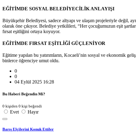
EĞİTİMDE SOSYAL BELEDİYECİLİK ANLAYIŞI
Büyükşehir Belediyesi, sadece altyapı ve ulaşım projeleriyle değil, ay
olarak öne çıkıyor. Belediye yetkilileri, “Her çocuğumuzun eşit şartl
fırsat eşitliğini ortaya koyuyor.
EĞİTİMDE FIRSAT EŞİTLİĞİ GÜÇLENİYOR
Eğitime yapılan bu yatırımların, Kocaeli’nin sosyal ve ekonomik geliş
binlerce öğrenciye umut oldu.
0
0
04 Eylül 2025 16:28
Bu Haberi Beğendin Mi?
0 kişiden 0 kişi beğendi
Evet
Hayır
Barış Elçilerini Konuk Ettiler