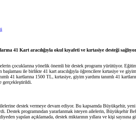
larına 41 Kart aracılığıyla okul kıyafeti ve kırtasiye desteği sağl
rin çocuklarına yönelik önemli bir destek programı yürütüyor. Eğitimde
başlaması ile birlikte 41 kart aracılığıyla öğrencilere kırtasiye ve giy
anımlı 41 kartlarına 1500 TL, kırtasiye, giyim yardımı tanımlı 41 kartlar
erçekleştirildi.
ailelerine destek vermeye devam ediyor. Bu kapsamda Büyükşehir, yeni e
irdi. Destek programından yararlanmak isteyen ailelerin, Büyükşehir Bel
Belediyeden yapılan açıklamada, destek miktarının yıllara ve kişi sayısına