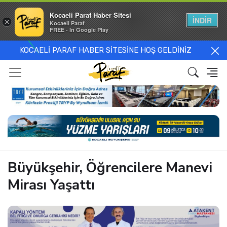
Kocaeli Paraf Haber Sitesi
İNDİR
×
Kocaeli Paraf
FREE - In Google Play
KOCAELİ PARAF HABER SİTESİNE HOŞ GELDİNİZ
Büyükşehir, Öğrencilere Manevi
Mirası Yaşattı